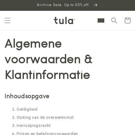
Skip to
Archive Sale. Up to 60% off.
content
Cart
Algemene
voorwaarden &
Klantinformatie
Inhoudsopgave
Geldigheid
Sluiting van de overeenkomst
Herroepingsrecht
Prijzen en betalingsvoowaarden