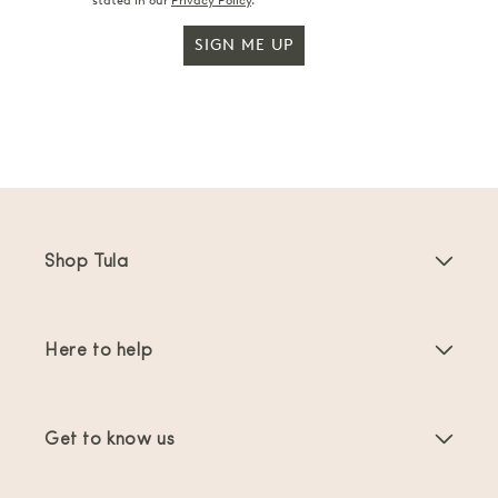
stated in our
Privacy Policy
.
SIGN ME UP
Shop Tula
Baby Carriers
Here to help
Toddler Carriers
Product Instructions
Carrier Accessories
Get to know us
FAQs
Bestsellers