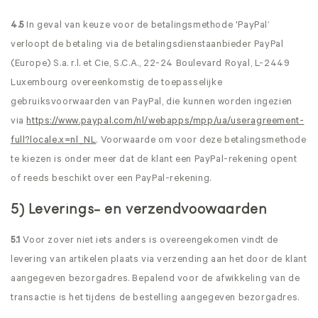
4.5
In geval van keuze voor de betalingsmethode 'PayPal’
verloopt de betaling via de betalingsdienstaanbieder PayPal
(Europe) S.a. r.l. et Cie, S.C.A., 22-24 Boulevard Royal, L-2449
Luxembourg overeenkomstig de toepasselijke
gebruiksvoorwaarden van PayPal, die kunnen worden ingezien
via
https://www.paypal.com
/nl
/webapps
/mpp
/ua
/useragreement-
full
?locale.x=nl_NL
. Voorwaarde om voor deze betalingsmethode
te kiezen is onder meer dat de klant een PayPal-rekening opent
of reeds beschikt over een PayPal-rekening.
5) Leverings- en verzendvoowaarden
5.1
Voor zover niet iets anders is overeengekomen vindt de
levering van artikelen plaats via verzending aan het door de klant
aangegeven bezorgadres. Bepalend voor de afwikkeling van de
transactie is het tijdens de bestelling aangegeven bezorgadres.