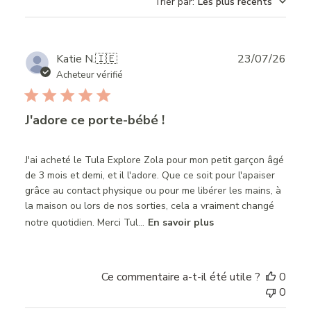
Trier par
:
Les plus récents
Publ
Katie N.
🇮🇪
23/07/26
date
Acheteur vérifié
J'adore ce porte-bébé !
J'ai acheté le Tula Explore Zola pour mon petit garçon âgé
de 3 mois et demi, et il l'adore. Que ce soit pour l'apaiser
grâce au contact physique ou pour me libérer les mains, à
la maison ou lors de nos sorties, cela a vraiment changé
notre quotidien. Merci Tul...
En savoir plus
Ce commentaire a-t-il été utile ?
0
0