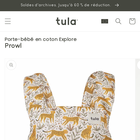
Aller au
Soldes d'archives. Jusqu'à 60 % de réduction.
contenu
Panier
Porte-bébé en coton Explore
Prowl
Passer à
l'information
sur les
produits