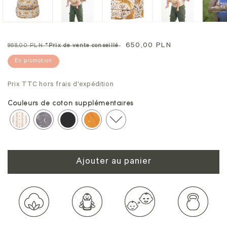
une
un
fenêtre
fe
modale
mo
Prix
Prix
650,00 PLN
868,00 PLN
*Prix de vente conseillé
normal
soldé
En promotion
Prix TTC hors frais d'expédition
Couleurs de coton supplémentaires
Ajouter au panier