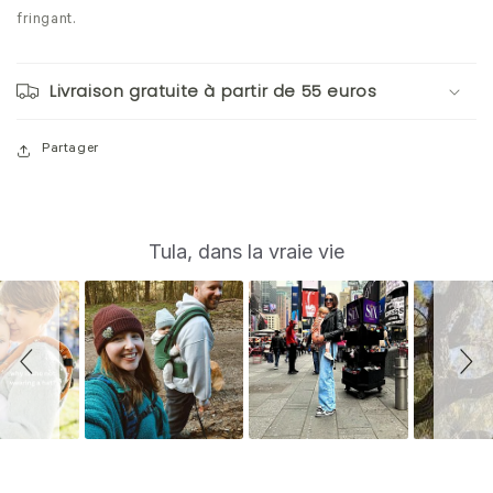
fringant.
Livraison gratuite à partir de 55 euros
Partager
S
Slide
Tula, dans la vraie vie
controls
l
i
d
e
s
h
o
w