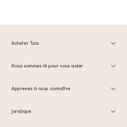
Acheter Tula
Porte-bébés
Nous sommes là pour vous aider
Porte-bambins
Instructions produit
Accessoires Porte-bébés
Apprenez à nous connaître
FAQs
Meilleures ventes
À propos de nous
Nous contacter
Offres et promotions
Juridique
À propos du portage
Expéditions et retours
Conditions générales