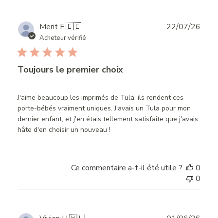
Publ
Merit F.
🇪🇪
22/07/26
date
Acheteur vérifié
Toujours le premier choix
J'aime beaucoup les imprimés de Tula, ils rendent ces
porte-bébés vraiment uniques. J'avais un Tula pour mon
dernier enfant, et j'en étais tellement satisfaite que j'avais
hâte d'en choisir un nouveau !
Ce commentaire a-t-il été utile ?
0
0