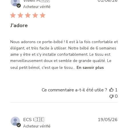
Publ
Vivien H.
🇭🇺
01/06/26
date
Acheteur vérifié
J'adore
Nous adorons ce porte-bébé ! Il est à la fois confortable et
élégant, et très facile à utiliser. Notre bébé de 6 semaines
aime y être et s'y installe confortablement. Le tissu est
merveilleusement doux et semble de grande qualité. Le
seul petit bémol, c'est que le tissu...
En savoir plus
Ce commentaire a-t-il été utile ?
1
0
Publ
ECS I.
🇮🇪
19/05/26
date
Acheteur vérifié