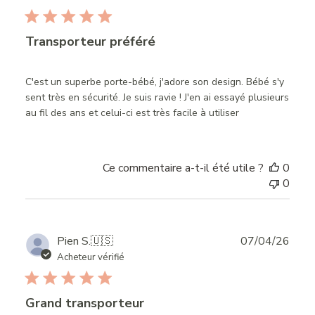
Transporteur préféré
C'est un superbe porte-bébé, j'adore son design. Bébé s'y
sent très en sécurité. Je suis ravie ! J'en ai essayé plusieurs
au fil des ans et celui-ci est très facile à utiliser
Ce commentaire a-t-il été utile ?
0
0
Publ
Pien S.
🇺🇸
07/04/26
date
Acheteur vérifié
Grand transporteur