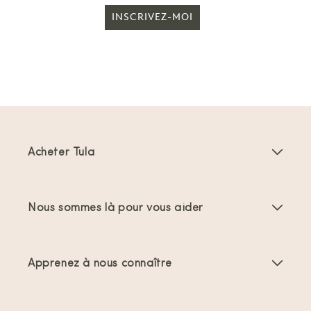
INSCRIVEZ-MOI
Acheter Tula
Porte-bébés
Nous sommes là pour vous aider
Porte-bambins
Instructions produit
Accessoires Porte-bébés
Apprenez à nous connaître
FAQs
Meilleures ventes
À propos de nous
Nous contacter