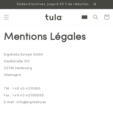
Aller au
Soldes d'archives. Jusqu'à 60 % de réduction.
contenu
Panier
Mentions Légales
Ergobaby Europe GmbH
Gaußstraße 120
22765
Hambourg
Allemagne
Tél. : +49 40 4210650
Fax : +49 40 421065199
E-mail :
info@ergobaby.eu