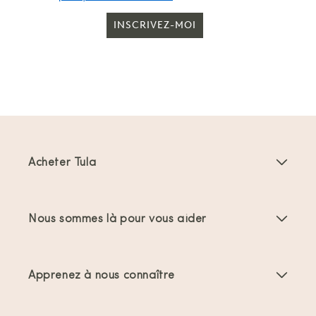
INSCRIVEZ-MOI
Acheter Tula
Porte-bébés
Nous sommes là pour vous aider
Porte-bambins
Instructions produit
Accessoires Porte-bébés
Apprenez à nous connaître
FAQs
Meilleures ventes
À propos de nous