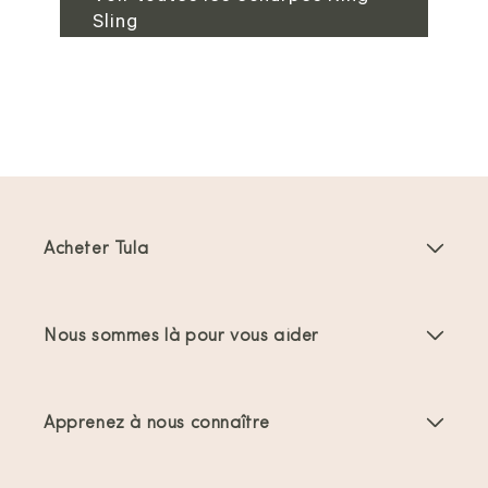
Sling
Acheter Tula
Porte-bébés
Nous sommes là pour vous aider
Porte-bambins
Instructions produit
Accessoires Porte-bébés
Apprenez à nous connaître
FAQs
Meilleures ventes
À propos de nous