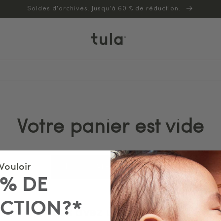
Soldes d'archives. Jusqu'à 60 % de réduction.
Votre panier est vide
Vouloir
Poursuivre les achats
5% DE
CTION?*
Vous avez un compte ?