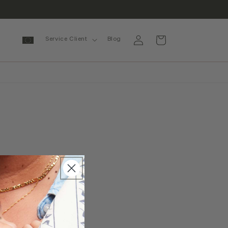
Se
Panier
Service Client
Blog
connecter