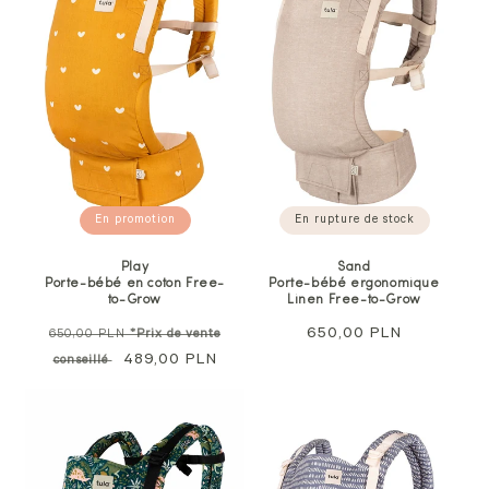
En rupture de stock
En promotion
Sand
Play
Porte-bébé ergonomique
Porte-bébé en coton Free-
Linen Free-to-Grow
to-Grow
Prix
650,00 PLN
Prix
650,00 PLN
*Prix de vente
normal
normal
Prix
489,00 PLN
conseillé
soldé