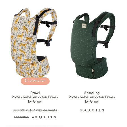
En promotion
Prowl
Seedling
Porte-bébé en coton Free-
Porte-bébé en coton Free-
to-Grow
to-Grow
Prix
Prix
650,00 PLN
650,00 PLN
*Prix de vente
normal
Prix
489,00 PLN
normal
conseillé
soldé