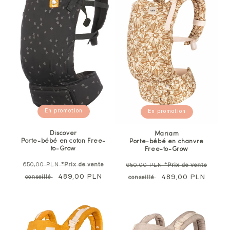
En promotion
En promotion
Discover
Mariam
Porte-bébé en coton Free-
Porte-bébé en chanvre
to-Grow
Free-to-Grow
Prix
Prix
650,00 PLN
*Prix de vente
650,00 PLN
*Prix de vente
normal
Prix
489,00 PLN
normal
Prix
489,00 PLN
conseillé
conseillé
soldé
soldé