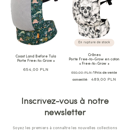
En rupture de stock
Crânes
Coast Land Before Tula
Porte Free-to-Grow en coton
Porte Free-to-Grow »
« Free-to-Grow »
Prix
654,00 PLN
Prix
650,00 PLN
*Prix de vente
normal
normal
Prix
489,00 PLN
conseillé
soldé
Inscrivez-vous à notre
newsletter
Soyez les premiers à connaître les nouvelles collections