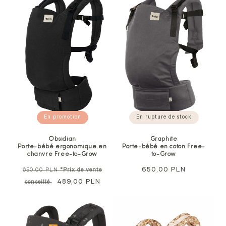
En promotion
En rupture de stock
Obsidian
Graphite
Porte-bébé ergonomique en
Porte-bébé en coton Free-
chanvre Free-to-Grow
to-Grow
Prix
Prix
650,00 PLN
650,00 PLN
*Prix de vente
normal
Prix
489,00 PLN
normal
conseillé
soldé