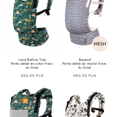
Land Before Tula
Beyond
Porte-bébé en coton Free-
Porte-bébé en maille Free-
to-Grow
to-Grow
Prix
650,00 PLN
Prix
650,00 PLN
normal
normal