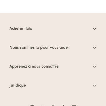
Acheter Tula
Porte-bébés
Nous sommes là pour vous aider
Porte-bambins
Instructions produit
Accessoires Porte-bébés
Apprenez à nous connaître
FAQs
Meilleures ventes
À propos de nous
Nous contacter
Offres et promotions
Juridique
À propos du portage
Expéditions et retours
Conditions générales
Commentaires
Entretien des produits