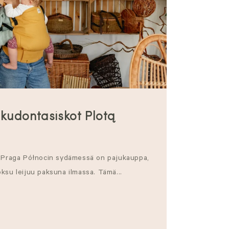
kudontasiskot Plotą
a Praga Północin sydämessä on pajukauppa,
ksu leijuu paksuna ilmassa. Tämä...