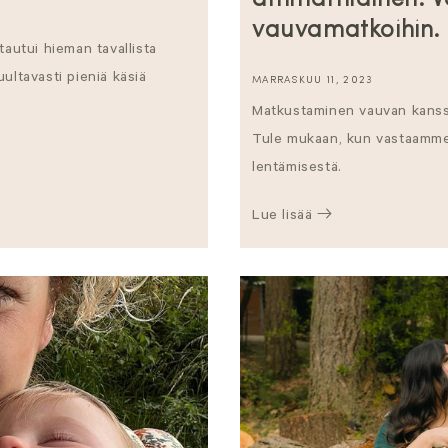
ammattilainen: 
vauvamatkoihin.
utui hieman tavallista
ultavasti pieniä käsiä
MARRASKUU 11, 2023
Matkustaminen vauvan kanssa
Tule mukaan, kun vastaamme 
lentämisestä.
Lue lisää