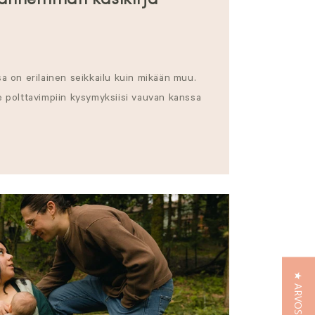
Vanhemman käsikirja
 on erilainen seikkailu kuin mikään muu.
polttavimpiin kysymyksiisi vauvan kanssa
★ ARVOSTELUT