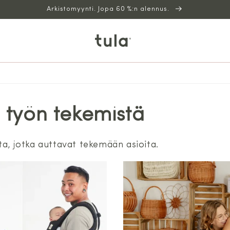
Arkistomyynti. Jopa 60 %:n alennus.
 työn tekemistä
ta, jotka auttavat tekemään asioita.