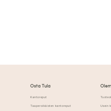
Osta Tula
Olem
Kantoreput
Tuoteo
Taaperoikäisten kantoreput
Usein 