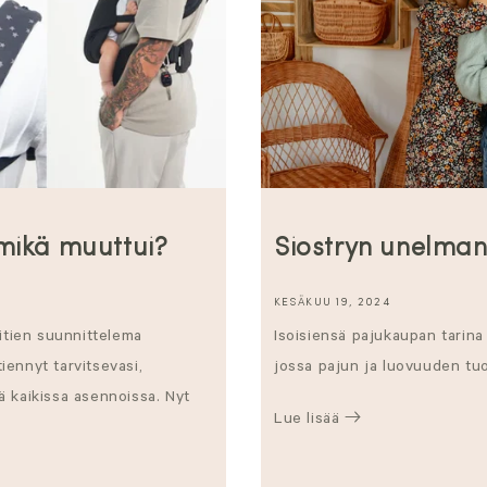
mikä muuttui?
Siostryn unelman
KESÄKUU 19, 2024
itien suunnittelema
Isoisiensä pajukaupan tarin
iennyt tarvitsevasi,
jossa pajun ja luovuuden tuo
ää kaikissa asennoissa. Nyt
Lue lisää