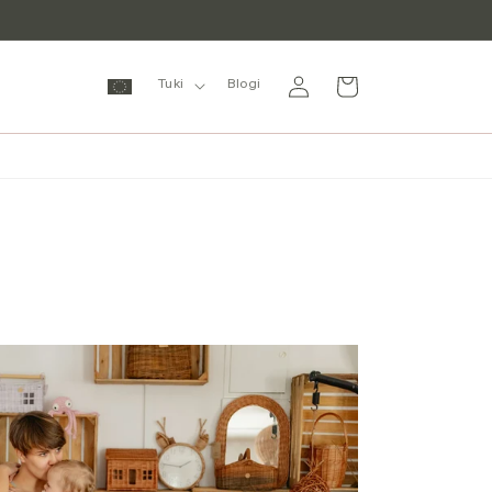
Kirjaudu
Ostoskori
Tuki
Blogi
sisään