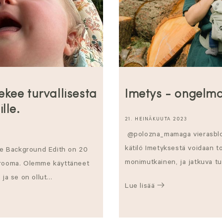
kee turvallisesta
Imetys - ongelma
ille.
21. HEINÄKUUTA 2023
@polozna_mamaga vierasblog
kätilö Imetyksestä voidaan to
te Background Edith on 20
monimutkainen, ja jatkuva tut
drooma. Olemme käyttäneet
a se on ollut...
Lue lisää