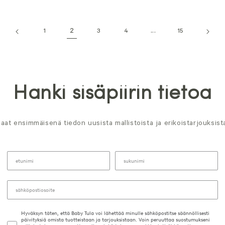
2
...
1
3
4
15
Hanki sisäpiirin tietoa
aat ensimmäisenä tiedon uusista mallistoista ja erikoistarjouksist
Hyväksyn täten, että Baby Tula voi lähettää minulle sähköpostitse säännöllisesti
päivityksiä omista tuotteistaan ja tarjouksistaan. Voin peruuttaa suostumukseni