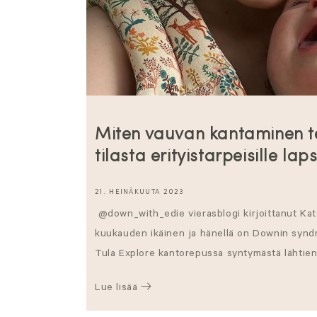
Miten vauvan kantaminen te
tilasta erityistarpeisille laps
21. HEINÄKUUTA 2023
@down_with_edie vierasblogi kirjoittanut Ka
kuukauden ikäinen ja hänellä on Downin syn
Tula Explore kantorepussa syntymästä lähtien j
Lue lisää