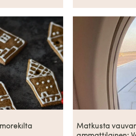
omorekilta
Matkusta vauvan