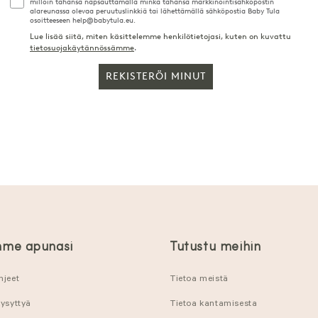
milloin tahansa napsauttamalla minkä tahansa markkinointisähköpostin
alareunassa olevaa peruutuslinkkiä tai lähettämällä sähköpostia Baby Tula
osoitteeseen help@babytula.eu.
Lue lisää siitä, miten käsittelemme henkilötietojasi, kuten on kuvattu
tietosuojakäytännössämme
.
REKISTERÖI MINUT
me apunasi
Tutustu meihin
hjeet
Tietoa meistä
kysyttyä
Tietoa kantamisesta