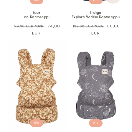
Ale
Ale
Soar
Indigo
Lite Kantoreppu
Explore Verkko Kantoreppu
Normaali
Alennushinta
74,00
Normaali
Alennushin
80,00
99,00 EUR
*Ovh
199,00 EUR
*Ovh
hinta
EUR
hinta
EUR
Ale
Ale