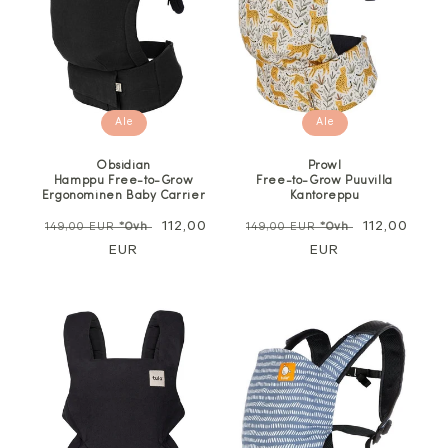
Ale
Ale
Obsidian
Prowl
Hamppu Free-to-Grow
Free-to-Grow Puuvilla
Ergonominen Baby Carrier
Kantoreppu
Normaali
Alennushinta
112,00
Normaali
Alennushin
112,00
149,00 EUR
*Ovh
149,00 EUR
*Ovh
hinta
EUR
hinta
EUR