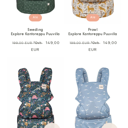
Ale
Ale
Seedling
Prowl
Explore Kantoreppu Puuvilla
Explore Kantoreppu Puuvilla
Normaali
Alennushinta
149,00
Normaali
Alennushin
149,00
199,00 EUR
*Ovh
199,00 EUR
*Ovh
hinta
EUR
hinta
EUR