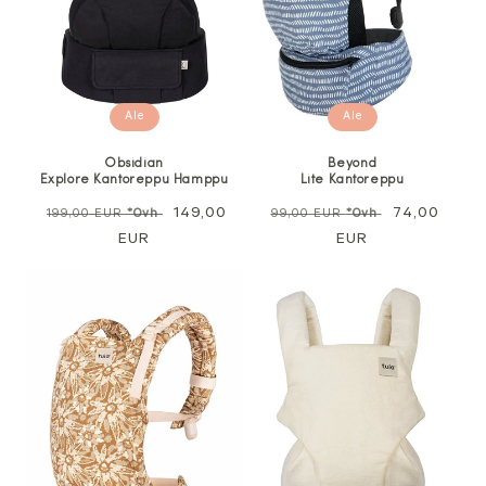
Ale
Ale
Obsidian
Beyond
Explore Kantoreppu Hamppu
Lite Kantoreppu
Normaali
Alennushinta
149,00
Normaali
Alennushin
74,00
199,00 EUR
*Ovh
99,00 EUR
*Ovh
hinta
EUR
hinta
EUR