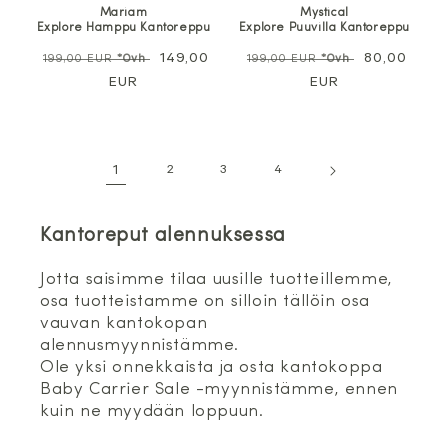
Mariam
Mystical
Explore Hamppu Kantoreppu
Explore Puuvilla Kantoreppu
Normaali
Alennushinta
149,00
Normaali
Alennushin
80,00
199,00 EUR
*Ovh
199,00 EUR
*Ovh
hinta
EUR
hinta
EUR
1
2
3
4
Kantoreput alennuksessa
Jotta saisimme tilaa uusille tuotteillemme,
osa tuotteistamme on silloin tällöin osa
vauvan kantokopan
alennusmyynnistämme.
Ole yksi onnekkaista ja osta kantokoppa
Baby Carrier Sale -myynnistämme, ennen
kuin ne myydään loppuun.