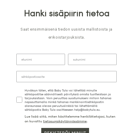
Hanki sisäpiirin tietoa
Saat ensimmäisenä tiedon uusista mallistoista ja
erikoistarjouksista.
Hyväksyn täten, että Baby Tula voi lähettää minulle
sähköpostitse säännöllisesti päivityksiä omista tuotteistaan ja
tarjouksistaan. Voin peruuttaa suostumukseni milloin tahansa
napsauttamalla minkä tahansa markkinointisähköpostin
alareunassa olevaa peruutuslinkkiä tai lähettämällä
sähköpostia Baby Tula osoitteeseen help@babytula.eu.
Lue lisää siitä, miten käsittelemme henkilötietojasi, kuten
on kuvattu
tietosuojakäytännössämme
.