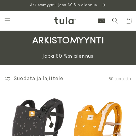
Siirry
Arkistomyynti. Jopa 60 %:n alennus.
sisältöön
Ostoskor
ARKISTOMYYNTI
Jopa 60 %:n alennus
50 tuotetta
Suodata ja lajittele