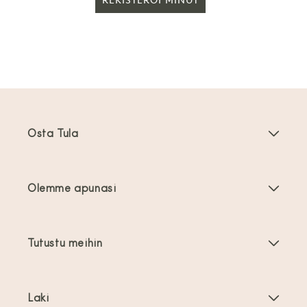
REKISTERÖI MINUT
Osta Tula
Kantoreput
Olemme apunasi
Taaperoikäisten kantoreput
Tuoteohjeet
Kantovälineiden tarvikkeet
Tutustu meihin
Usein kysyttyä
Myydyimmät
Tietoa meistä
Ota yhteyttä
Tarjoukset
Laki