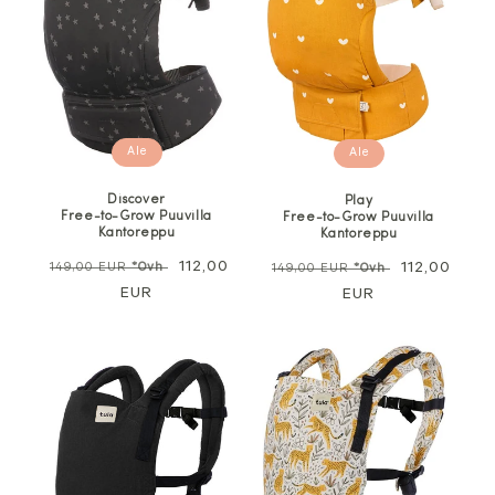
Ale
Ale
Discover
Play
Free-to-Grow Puuvilla
Free-to-Grow Puuvilla
Kantoreppu
Kantoreppu
Normaali
Alennushinta
112,00
Normaali
Alennushin
112,00
149,00 EUR
*Ovh
149,00 EUR
*Ovh
hinta
EUR
hinta
EUR