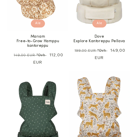
Ale
Ale
Mariam
Dove
Free-to-Grow Hamppu
Explore Kantoreppu Pellava
kantoreppu
Normaali
Alennushin
149,00
199,00 EUR
*Ovh
Normaali
Alennushinta
112,00
149,00 EUR
*Ovh
hinta
EUR
hinta
EUR