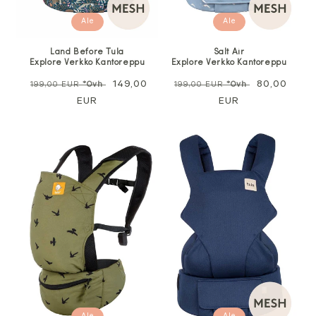
Ale
Ale
Land Before Tula
Salt Air
Explore Verkko Kantoreppu
Explore Verkko Kantoreppu
Normaali
Alennushinta
149,00
Normaali
Alennushin
80,00
199,00 EUR
*Ovh
199,00 EUR
*Ovh
hinta
EUR
hinta
EUR