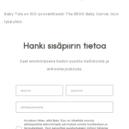
Baby Tula on 100-prosenttisesti The ERGO Baby Carrier, Inc:n
tytäryhtiö.
Hanki sisäpiirin tietoa
Saat ensimmäisenä tiedon uusista mallistoista ja
erikoistarjouksista.
Hyväksyn täten, että Baby Tula voi lähettää minulle
sähköpostitse säännöllisesti päivityksiä omista tuotteistaan ja
tarjouksistaan. Voin peruuttaa suostumukseni milloin tahansa