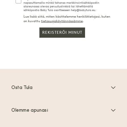
napsauttamalla minkä tahansa markkinointisähköpostin
alareunassa olevaa peruutuslinkkiä tai lähettämällä
sähköpostia Baby Tula osoitteeseen help@babytula.eu.
Lue lisää siitä, miten käsittelemme henkilötietojasi, kuten
on kuvattu
tietosuojakäytännössämme
.
REKISTERÖI MINUT
Osta Tula
Kantoreput
Olemme apunasi
Taaperoikäisten kantoreput
Tuoteohjeet