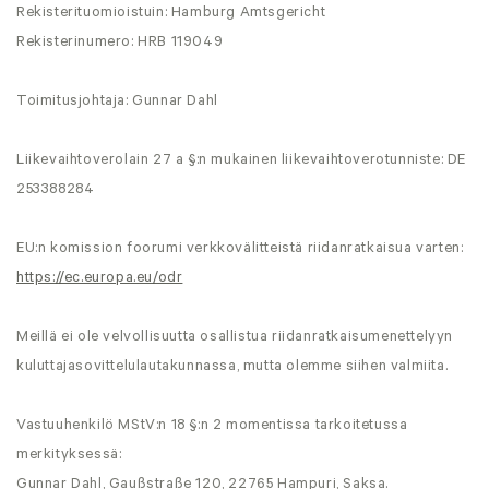
Rekisterituomioistuin: Hamburg Amtsgericht
Rekisterinumero: HRB 119049
Toimitusjohtaja: Gunnar Dahl
Liikevaihtoverolain 27 a §:n mukainen liikevaihtoverotunniste: DE
253388284
EU:n komission foorumi verkkovälitteistä riidanratkaisua varten:
https://ec.europa.eu/odr
Meillä ei ole velvollisuutta osallistua riidanratkaisumenettelyyn
kuluttajasovittelulautakunnassa, mutta olemme siihen valmiita.
Vastuuhenkilö MStV:n 18 §:n 2 momentissa tarkoitetussa
merkityksessä:
Gunnar Dahl, Gaußstraße 120, 22765 Hampuri, Saksa.