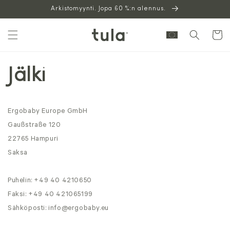
Siirry
Arkistomyynti. Jopa 60 %:n alennus.
sisältöön
Ostoskor
Jälki
Ergobaby Europe GmbH
Gaußstraße 120
22765
Hampuri
Saksa
Puhelin: +49 40 4210650
Faksi: +49 40 421065199
Sähköposti:
info@ergobaby.eu