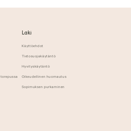
Laki
Käyttöehdot
Tietosuojakäytäntö
Hyvityskäytäntö
ntorepussa
Oikeudellinen huomautus
Sopimuksen purkaminen