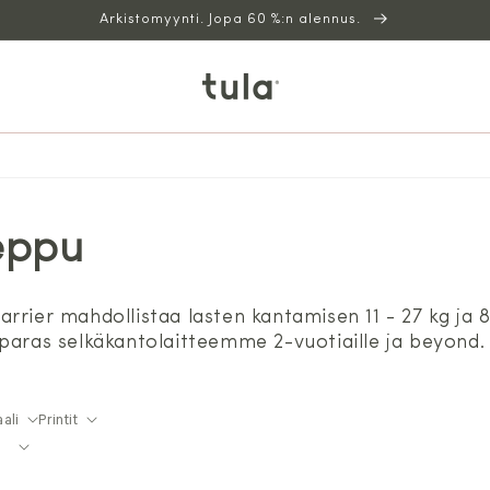
Arkistomyynti. Jopa 60 %:n alennus.
eppu
rrier mahdollistaa lasten kantamisen 11 - 27 kg ja
 ja paras selkäkantolaitteemme 2-vuotiaille ja beyond.
ali
Printit