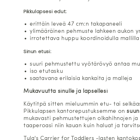
Pikkulapsesi edut:
erittäin leveä 47 cm:n takapaneeli
ylimääräinen pehmuste lahkeen aukon y
irrotettava huppu koordinoidulla mallilla
Sinun etusi:
suuri pehmustettu vyötärövyö antaa mu
iso etutasku
saatavana erilaisia kankaita ja malleja
Mukavuutta sinulle ja lapsellesi
Käytitpä sitten mieluummin etu- tai selkä
Pikkulapsen kantorepustuksemme on
suun
mukavasti pehmustettujen olkahihnojen ja 
taaperoasi niin kauan kuin haluat ja tarvits
Tula's Carrier for Toddlers -lasten kantokop