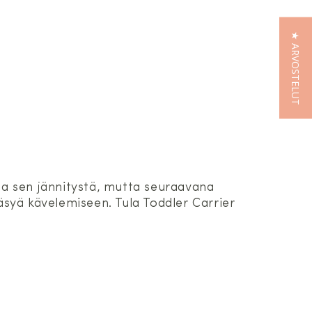
★ ARVOSTELUT
 ja sen jännitystä, mutta seuraavana
väsyä kävelemiseen. Tula Toddler Carrier