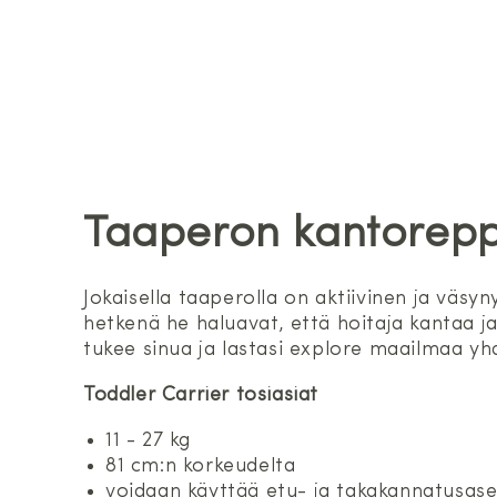
Taaperon kantorep
Jokaisella taaperolla on aktiivinen ja väs
hetkenä he haluavat, että hoitaja kantaa ja
tukee sinua ja lastasi explore maailmaa yh
Toddler Carrier tosiasiat
11 - 27 kg
81 cm:n korkeudelta
voidaan käyttää etu- ja takakannatusas