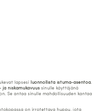
ukevat lapsesi
luonnollista istuma-asentoa
.
- ja niskamukavuus
sinulle käyttäjänä
on. Se antaa sinulle mahdollisuuden kantaa
kantokopassa on irrotettava huppu, jota