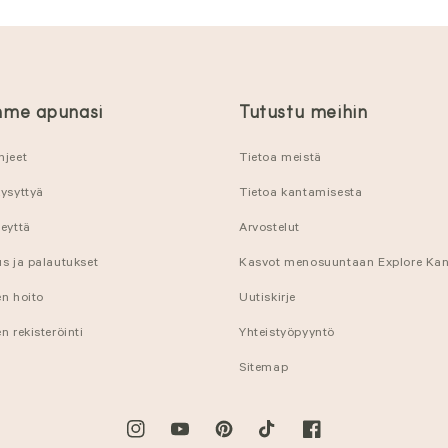
me apunasi
Tutustu meihin
hjeet
Tietoa meistä
kysyttyä
Tietoa kantamisesta
eyttä
Arvostelut
s ja palautukset
Kasvot menosuuntaan Explore Ka
en hoito
Uutiskirje
n rekisteröinti
Yhteistyöpyyntö
Sitemap
Instagram
YouTube
Pinterest
TikTok
Facebook