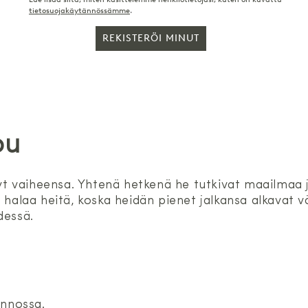
tietosuojakäytännössämme
.
REKISTERÖI MINUT
pu
ynyt vaiheensa. Yhtenä hetkenä he tutkivat maailmaa
 halaa heitä, koska heidän pienet jalkansa alkavat 
dessä.
ennossa.