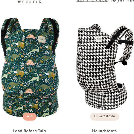
Normaali
Alennushi
95,00 EU
159,00 EUR
*Ovh
Normaali
159,00 EUR
hinta
hinta
Ei varastossa
Ale
Houndstooth
Land Before Tula