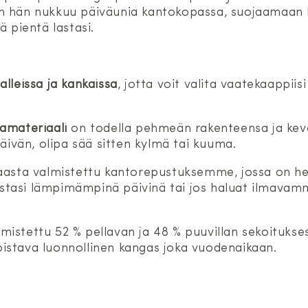
n hän nukkuu päiväunia kantokopassa, suojaamaan la
ä pientä lastasi.
alleissa ja kankaissa
, jotta voit valita vaatekaappii
lamateriaali
on todella pehmeän rakenteensa ja keve
päivän, olipa sää sitten kylmä tai kuuma.
kaasta valmistettu kantorepustuksemme, jossa on h
 lastasi lämpimämpinä päivinä tai jos haluat ilmavam
mistettu 52 % pellavan ja 48 % puuvillan sekoitukse
 loistava luonnollinen kangas joka vuodenaikaan.