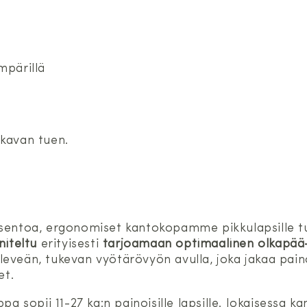
mpärillä
kavan tuen.
asentoa, ergonomiset kantokopamme pikkulapsille t
niteltu
erityisesti
tarjoamaan optimaalinen olkapää
leveän, tukevan vyötärövyön avulla, joka jakaa pain
et.
pa sopii 11-27 kg:n painoisille lapsille. Jokaisessa 