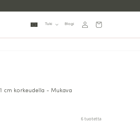
Kirjaudu
Ostoskori
Tuki
Blogi
sisään
 81 cm korkeudella - Mukava
6 tuotetta