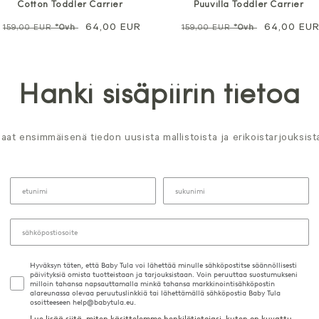
Puuvilla Toddler Carrier
Cotton Toddler Carrier
Normaali
Alennushi
64,00 EU
Normaali
Alennushinta
64,00 EUR
159,00 EUR
*Ovh
159,00 EUR
*Ovh
hinta
hinta
Hanki sisäpiirin tietoa
aat ensimmäisenä tiedon uusista mallistoista ja erikoistarjouksist
Hyväksyn täten, että Baby Tula voi lähettää minulle sähköpostitse säännöllisesti
päivityksiä omista tuotteistaan ja tarjouksistaan. Voin peruuttaa suostumukseni
milloin tahansa napsauttamalla minkä tahansa markkinointisähköpostin
alareunassa olevaa peruutuslinkkiä tai lähettämällä sähköpostia Baby Tula
osoitteeseen help@babytula.eu.
Lue lisää siitä, miten käsittelemme henkilötietojasi, kuten on kuvattu