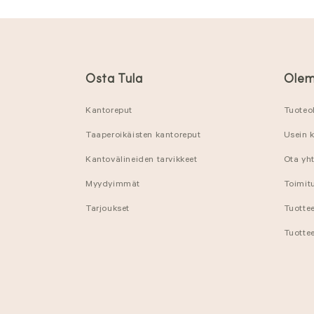
Osta Tula
Olem
Kantoreput
Tuoteo
Taaperoikäisten kantoreput
Usein 
Kantovälineiden tarvikkeet
Ota yht
Myydyimmät
Toimitu
Tarjoukset
Tuotte
Tuottee