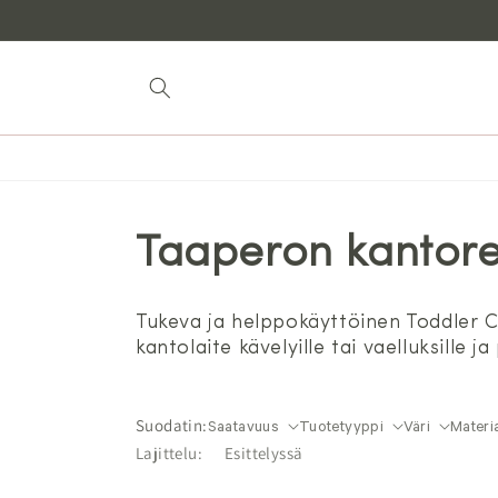
Siirry
sisältöön
Taaperon kantor
Tukeva ja helppokäyttöinen Toddler Ca
kantolaite kävelyille tai vaelluksille
Suodatin:
Saatavuus
Tuotetyyppi
Väri
Materia
Lajittelu: