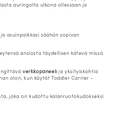
sta auringolta ulkona ollessaan ja
si ja asuinpaikkasi säähän sopivan
ytensä ansiosta täydellisen kätevä missä
engittävä
verkkopaneeli
ja yksityiskohtia
man olon, kun käytät Toddler Carrier -
sta, joka on kudottu kalanruotokudokseksi