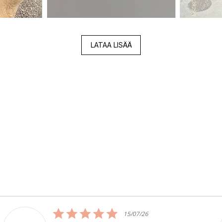
LATAA LISÄÄ
5.0
03/06/26
star