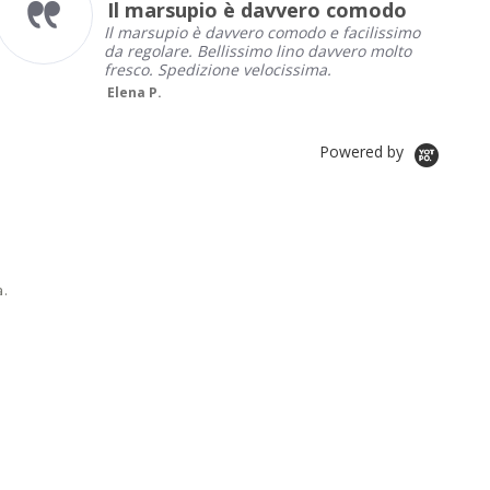
odo
Very satisfied with Baby Tul
rating
issimo
Very satisfied with Baby Tula carrier,
molto
comfortable and good quality
Norbert M.
Powered by
a.