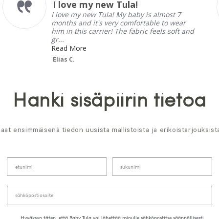
Il marsupio è davvero com
rating
st 7
Il marsupio è davvero comodo e facil
 wear
da regolare. Bellissimo lino davvero 
soft and
fresco. Spedizione velocissima.
Elena P.
Hanki sisäpiirin tietoa
aat ensimmäisenä tiedon uusista mallistoista ja erikoistarjouksist
Hyväksyn täten, että Baby Tula voi lähettää minulle sähköpostitse säännöllisesti