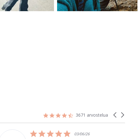
4.7
Carousel
3671 arvostelua
star
arrows
rating
5.0
03/06/26
star