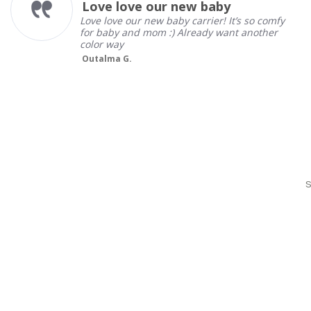
I love my new Tula!
rating
s so comfy
I love my new Tula! My baby is almo
 another
months and it's very comfortable to
him in this carrier! The fabric feels 
gr...
Read More
Elias C.
S