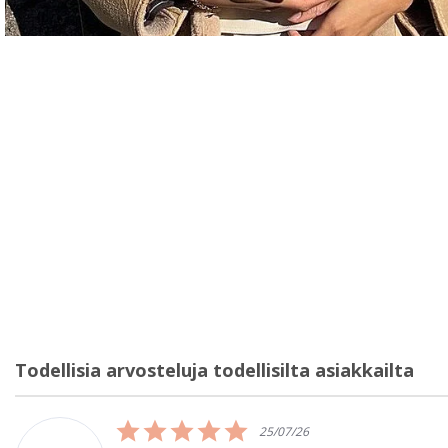
Todellisia arvosteluja todellisilta asiakkailta
Reviews
carousel
5.0
15/07/26
star