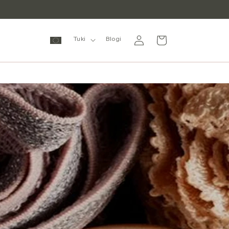
Kirjaudu
Ostoskori
Tuki
Blogi
sisään