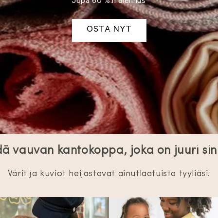
Jopa 60 %:n alennus
OSTA NYT
ä vauvan kantokoppa, joka on juuri sin
Värit ja kuviot heijastavat ainutlaatuista tyyliäsi.