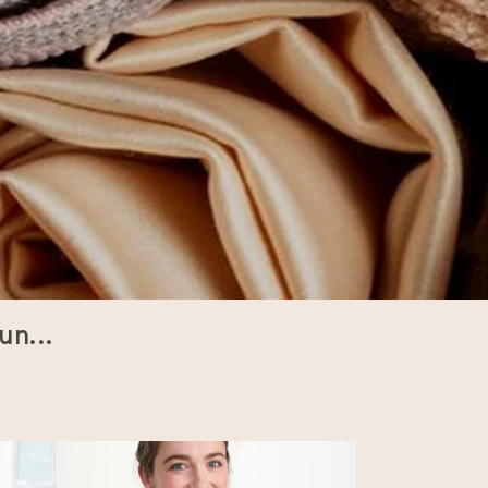
un...