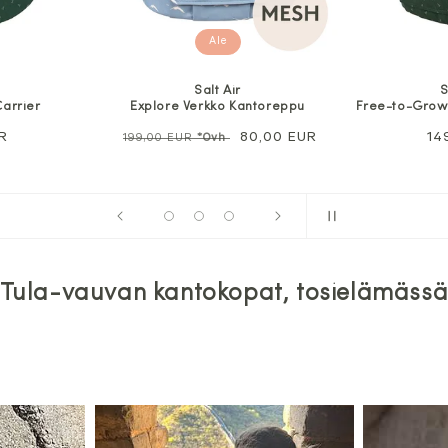
Seedling
antoreppu
Free-to-Grow Puuvilla Kantoreppu
Free-to-Gro
Alennushinta
80,00 EUR
Normaali
149,00 EUR
N
1
hinta
h
Tula-vauvan kantokopat, tosielämäss