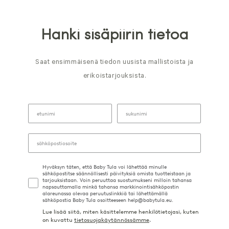
Hanki sisäpiirin tietoa
Saat ensimmäisenä tiedon uusista mallistoista ja
erikoistarjouksista.
Hyväksyn täten, että Baby Tula voi lähettää minulle
sähköpostitse säännöllisesti päivityksiä omista tuotteistaan ja
tarjouksistaan. Voin peruuttaa suostumukseni milloin tahansa
napsauttamalla minkä tahansa markkinointisähköpostin
alareunassa olevaa peruutuslinkkiä tai lähettämällä
sähköpostia Baby Tula osoitteeseen help@babytula.eu.
Lue lisää siitä, miten käsittelemme henkilötietojasi, kuten
on kuvattu
tietosuojakäytännössämme
.