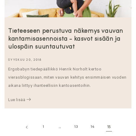
Tieteeseen perustuva näkemys vauvan
kantamisasennoista - kasvot sisään ja
ulospäin suuntautuvat
SYYSKUU 20, 2018
Ergobabyn tiedepäällikkö Henrik Norholt kertoo
vierasblogissaan, miten vauvan kehitys ensimmäisen vuoden
aikana liittyy ihanteellisiin kantoasentoihin.
Lue lisää
1
...
13
14
15