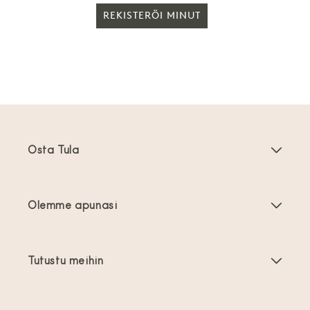
REKISTERÖI MINUT
Osta Tula
Kantoreput
Olemme apunasi
Taaperoikäisten kantoreput
Tuoteohjeet
Kantovälineiden tarvikkeet
Tutustu meihin
Usein kysyttyä
Myydyimmät
Tietoa meistä
Ota yhteyttä