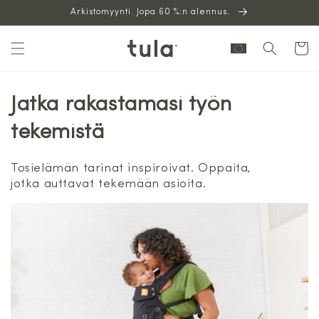
Siirry
Arkistomyynti. Jopa 60 %:n alennus.
sisältöön
Ostoskor
Jatka rakastamasi työn
tekemistä
Tosielämän tarinat inspiroivat. Oppaita,
jotka auttavat tekemään asioita.