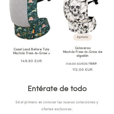
Agotado
Calaveras
Coast Land Before Tula
Mochila Free-to-Grow de
Mochila Free-to-Grow »
algodón
Precio
149,90 EUR
Precio
Precio
149,00 EUROS
*RRP
normal
normal
112,00 EUR
de
venta
Entérate de todo
Sé el primero en conocer las nuevas colecciones y
ofertas exclusivas.