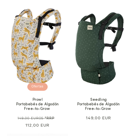
Ofertas
Prowl
Seedling
Portabebés de Algodón
Portabebés de Algodón
Free-to-Grow
Free-to-Grow
Precio
Precio
Precio
149,00 EUR
149,00 EUROS
*RRP
normal
112,00 EUR
de
normal
venta