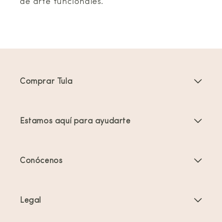
de arte funcionales.
Comprar Tula
Portabebés
Estamos aquí para ayudarte
Mochilas Portabebés para Niños Pequeños
Instrucciones del producto
Accesorios para portabebés
Conócenos
Preguntas frecuentes
Los más vendidos
Quiénes somos
Contacta con nosotros
Ofertas y promociones
Legal
Acerca del porteo
Envíos y devoluciones