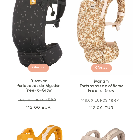
Ofertas
Ofertas
Discover
Mariam
Portabebés de Algodón
Portabebés de cáñamo
Free-to-Grow
Free-to-Grow
Precio
Precio
Precio
Precio
149,00 EUROS
*RRP
149,00 EUROS
*RRP
normal
112,00 EUR
de
normal
112,00 EUR
de
venta
venta