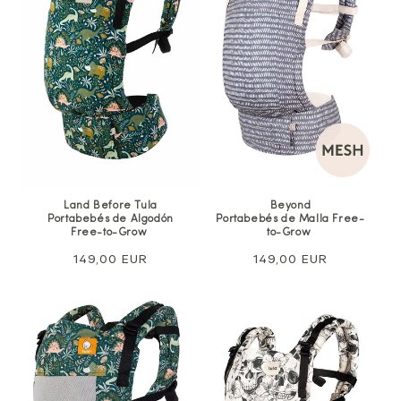
Land Before Tula
Beyond
Portabebés de Algodón
Portabebés de Malla Free-
Free-to-Grow
to-Grow
Precio
149,00 EUR
Precio
149,00 EUR
normal
normal