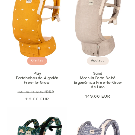
Agotado
Ofertas
Sand
Play
Mochila Porta Bebé
Portabebés de Algodón
Ergonómica Free-to-Grow
Free-to-Grow
de Lino
Precio
Precio
149,00 EUROS
*RRP
Precio
149,00 EUR
normal
112,00 EUR
de
normal
venta