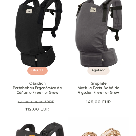
Ofertas
Agotado
Obsidian
Graphite
Portabebés Ergonómico de
Mochila Porta Bebé de
Cáñamo Free-to-Grow
Algodón Free-to-Grow
Precio
Precio
Precio
149,00 EUR
149,00 EUROS
*RRP
normal
112,00 EUR
de
normal
venta