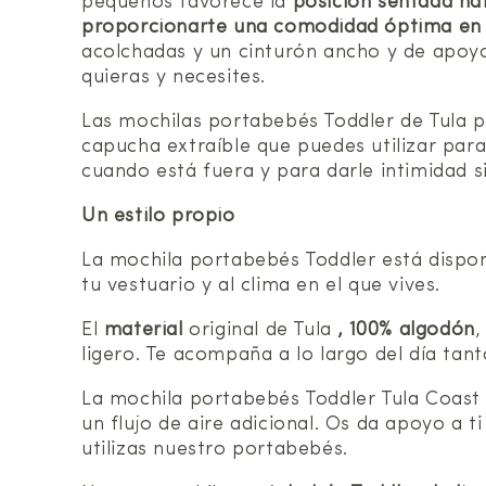
pequeños favorece la
posición sentada na
proporcionarte una comodidad óptima en l
acolchadas y un cinturón ancho y de apoyo 
quieras y necesites.
Las mochilas portabebés Toddler de Tula pu
capucha extraíble que puedes utilizar para
cuando está fuera y para darle intimidad 
Un estilo propio
La mochila portabebés Toddler está dispo
tu vestuario y al clima en el que vives.
El
material
original de Tula
, 100% algodón
,
ligero. Te acompaña a lo largo del día tant
La mochila portabebés Toddler Tula Coast
un flujo de aire adicional. Os da apoyo a t
utilizas nuestro portabebés.