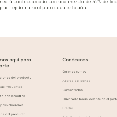
o
está confeccionada con una mezcla de 52% de lino 
 gran tejido natural para cada estación.
mos aquí para
Conócenos
arte
Quiénes somos
cciones del producto
Acerca del porteo
tas frecuentes
Comentarios
ta con nosotros
Orientado hacia delante en el por
 y devoluciones
Boletín
os del producto