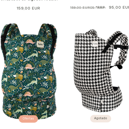
Precio
Precio
95,00 EU
159,00 EUROS
*RRP
Precio
159,00 EUR
normal
de
normal
venta
Agotado
Ofertas