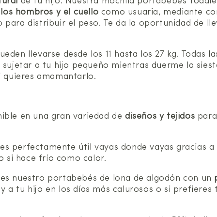
tural
de tu hijo. Nuestra mochila portabebés Toddl
os hombros y el cuello
como usuaria, mediante c
para distribuir el peso. Te da la oportunidad de ll
eden llevarse desde los 11 hasta los 27 kg. Todas 
 sujetar a tu hijo pequeño mientras duerme la siest
si quieres amamantarlo.
nible en una gran variedad de
diseños y tejidos
para
 es perfectamente útil vayas donde vayas gracias a
o si hace frío como calor.
 es nuestro portabebés de lona de algodón con un
i y a tu hijo en los días más calurosos o si prefier