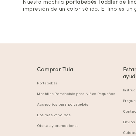
Nuesta mochila
portabebés Toddler de lin
impresión de un color sólido. El lino es un
Comprar Tula
Esta
ayud
Portabebés
Instru
Mochilas Portabebés para Niños Pequeños
Pregun
Accesorios para portabebés
Contac
Los más vendidos
Envíos
Ofertas y promociones
Cuidad