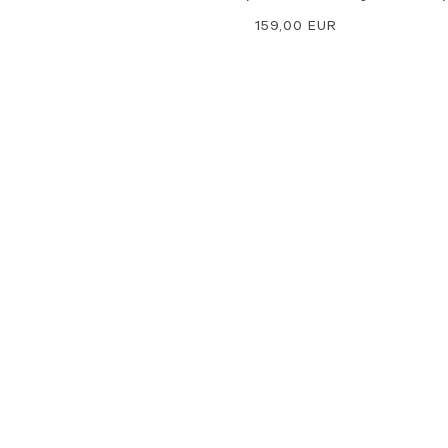
Precio
159,00 EUR
normal