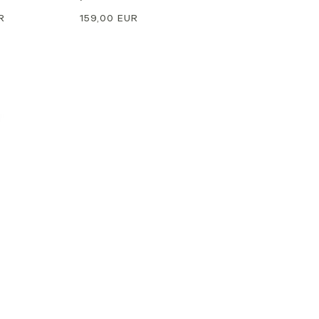
R
Precio
159,00 EUR
normal