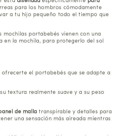
er está
diseñada
específicamente
para
orreas para los hombros cómodamente
evar a tu hijo pequeño todo el tiempo que
las mochilas portabebés vienen con una
a en la mochila, para protegerlo del sol
 ofrecerte el portabebés que se adapte a
 su textura realmente suave y a su peso
panel de malla
transpirable y detalles para
es tener una sensación más aireada mientras