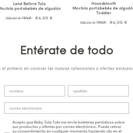
Houndstooth
Land Before Tula
Mochila portabebés de algodó
Mochila portabebés de algodón
Toddler
Precio
Precio
64,00 €
159,00 €
*PVP
Precio
Precio
64,00 €
159,00 €
*PVP
habitual
de
habitual
de
oferta
oferta
Entérate de todo
 el primero en conocer las nuevas colecciones y ofertas exclusiv
Acepto que Baby Tula Tula me envíe boletines periódicos sobre
sus productos y ofertas por correo electrónico. Puede retirar
su consentimiento en cualquier momento haciendo clic en el