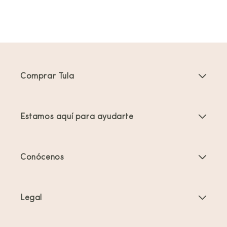
Comprar Tula
Portabebés
Estamos aquí para ayudarte
Mochilas Portabebés para Niños Pequeños
Instrucciones del producto
Accesorios para portabebés
Conócenos
Preguntas frecuentes
Los más vendidos
Quiénes somos
Contacta con nosotros
Ofertas y promociones
Legal
Acerca del porteo
Envíos y devoluciones
Términos y condiciones