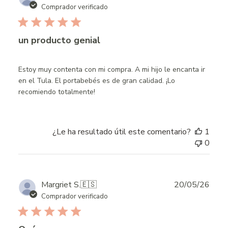
date
Comprador verificado
un producto genial
Estoy muy contenta con mi compra. A mi hijo le encanta ir
en el Tula. El portabebés es de gran calidad. ¡Lo
recomiendo totalmente!
¿Le ha resultado útil este comentario?
1
0
Publ
Margriet S.
🇪🇸
20/05/26
date
Comprador verificado