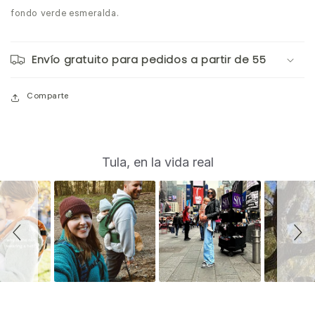
fondo verde esmeralda.
Envío gratuito para pedidos a partir de 55
Comparte
S
Slide
Tula, en la vida real
controls
l
i
d
e
s
h
o
w