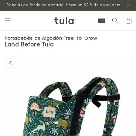
Saltar al
Rebajas de fondo de armario. Hasta un 60 % de descuento.
contenido
Carrito
Portabebés de Algodón Free-to-Grow
Land Before Tula
Saltar a la
información
del
producto