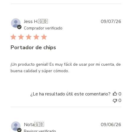
Publ
Jess H.
🇬🇧
09/07/26
date
Comprador verificado
Portador de chips
¡Un producto genial! Es muy fácil de usar por mi cuenta, de
buena calidad y súper cómodo.
¿Le ha resultado útil este comentario?
0
0
Publ
Nota
🇬🇧
09/06/26
date
Revisor verificado