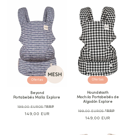
Ofertas
Ofertas
Houndstooth
Beyond
Mochila Portabebés de
Portabebés Malla Explore
Algodón Explore
Precio
Precio
199,00 EUROS
*RRP
Precio
Precio
199,00 EUROS
*RRP
normal
149,00 EUR
de
normal
149,00 EUR
de
venta
venta