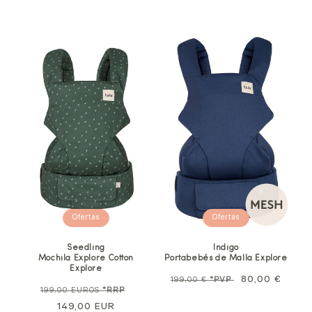
Ofertas
Ofertas
Seedling
Indigo
Mochila Explore Cotton
Portabebés de Malla Explore
Explore
Precio
Precio
80,00 €
199,00 €
*PVP
Precio
Precio
199,00 EUROS
*RRP
habitual
de
normal
149,00 EUR
de