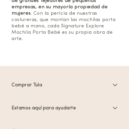
de grandes tejedores de pequeñas
empresas, en su mayoría propiedad de
mujeres
. Con la pericia de nuestras
costureras, que montan las mochilas porta
bebé a mano, cada Signature Explore
Mochila Porta Bebé es su propia obra de
arte.
Comprar Tula
Portabebés
Estamos aquí para ayudarte
Mochilas Portabebés para Niños Pequeños
Instrucciones del producto
Accesorios para portabebés