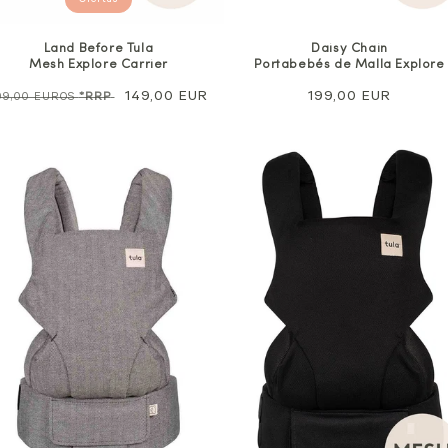
Ofertas
Land Before Tula
Daisy Chain
Mesh Explore Carrier
Portabebés de Malla Explore
recio
Precio
149,00 EUR
Precio
199,00 EUR
99,00 EUROS
*RRP
ormal
de
normal
venta