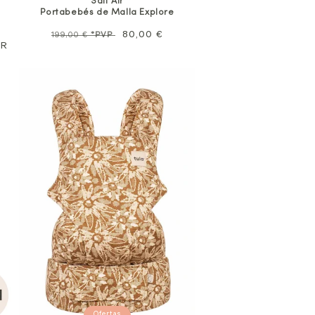
Salt Air
Portabebés de Malla Explore
Precio
Precio
80,00 €
199,00 €
*PVP
UR
habitual
de
oferta