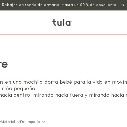
Rebajas de fondo de armario. Hasta un 60 % de descuento.
re
tas en una mochila porta bebé para la vida en movi
a niño pequeño
hacia dentro, mirando hacia fuera y mirando hacia 
Material
Estampado