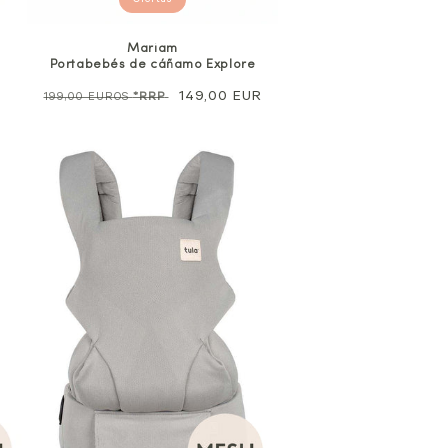
Ofertas
Mariam
Portabebés de cáñamo Explore
Precio
Precio
149,00 EUR
199,00 EUROS
*RRP
normal
de
venta