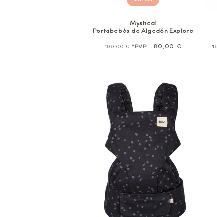
Ofertas
Mystical
Portabebés de Algodón Explore
Precio
Precio
80,00 €
P
199,00 €
*PVP
1
habitual
de
n
oferta