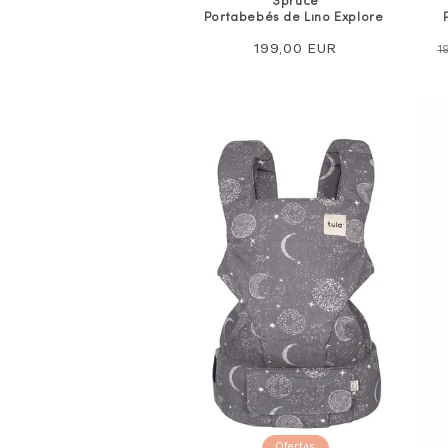
Spruce
Portabebés de Lino Explore
Precio
199,00 EUR
P
1
normal
n