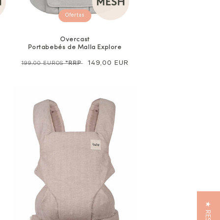
Ofertas
Overcast
Portabebés de Malla Explore
Precio
Precio
149,00 EUR
199,00 EUROS
*RRP
normal
de
venta