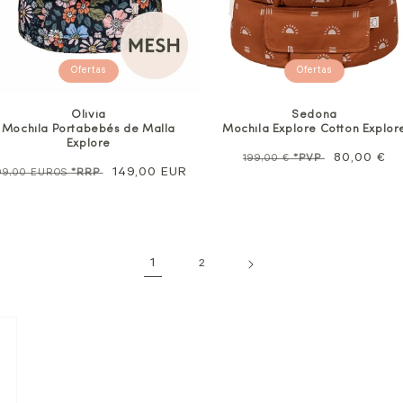
Ofertas
Ofertas
Olivia
Sedona
Mochila Portabebés de Malla
Mochila Explore Cotton Explor
Explore
Precio
Precio
80,00 €
199,00 €
*PVP
recio
Precio
149,00 EUR
99,00 EUROS
*RRP
habitual
de
ormal
de
oferta
venta
1
2