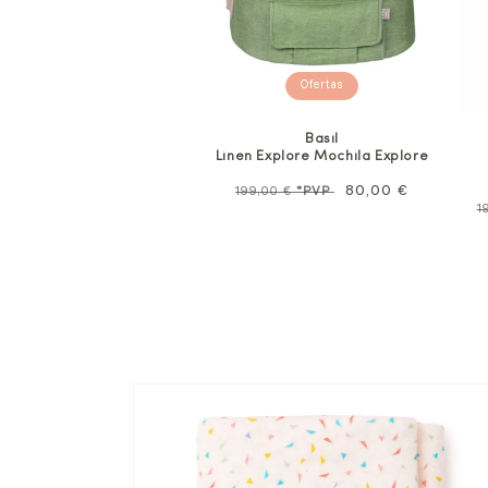
Ofertas
Basil
Linen Explore Mochila Explore
Precio
Precio
80,00 €
199,00 €
*PVP
P
1
habitual
de
n
oferta