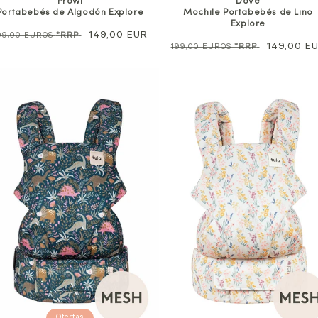
Prowl
Dove
Portabebés de Algodón Explore
Mochile Portabebés de Lino
Explore
recio
Precio
149,00 EUR
99,00 EUROS
*RRP
Precio
Precio
149,00 E
199,00 EUROS
*RRP
ormal
de
normal
de
venta
venta