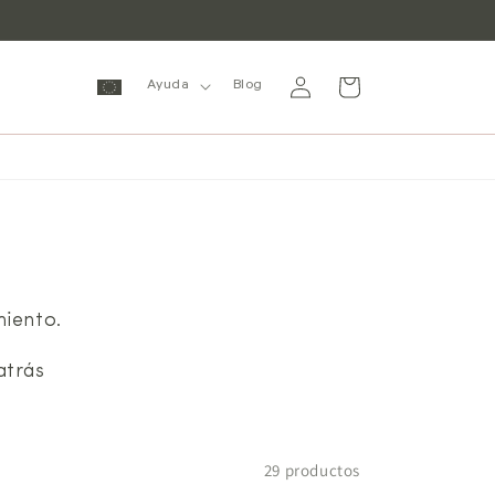
Iniciar
Carrito
Ayuda
Blog
sesión
miento.
atrás
29 productos