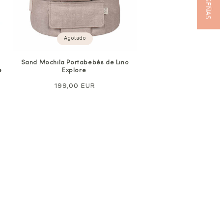
★ RESEÑAS
Agotado
Sand Mochila Portabebés de Lino
e
Explore
Precio
199,00 EUR
normal