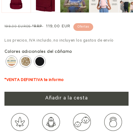
Precio
Precio
119,00 EUR
199,00 EUROS
*RRP
Ofertas
normal
de
Los precios, IVA incluido, no incluyen los gastos de envío
venta
Colores adicionales del cáñamo
*VENTA DEFINITIVA te informo
Añadir a la cesta