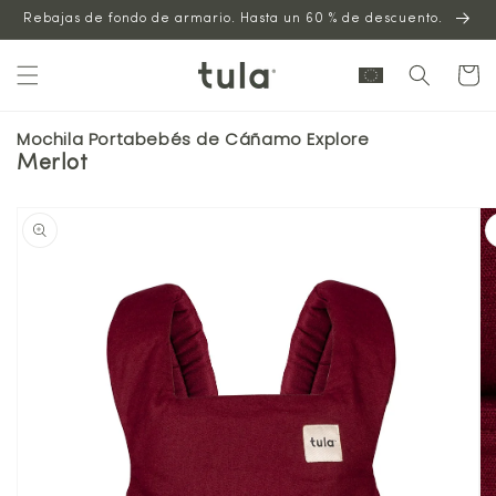
Saltar al
Rebajas de fondo de armario. Hasta un 60 % de descuento.
contenido
Carrito
Mochila Portabebés de Cáñamo Explore
Merlot
Saltar a la
información
del
producto