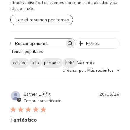
atractivo diseño. Los clientes aprecian su durabilidad y su
rápido envío.
Lee el resumen por temas
Filtros
Search
Temas populares
reviews
Ver más
calidad
tela
portador
bebé
Ordenar por
:
Más recientes
Publ
Esther L.
🇬🇧
26/05/26
date
Comprador verificado
Fantástico