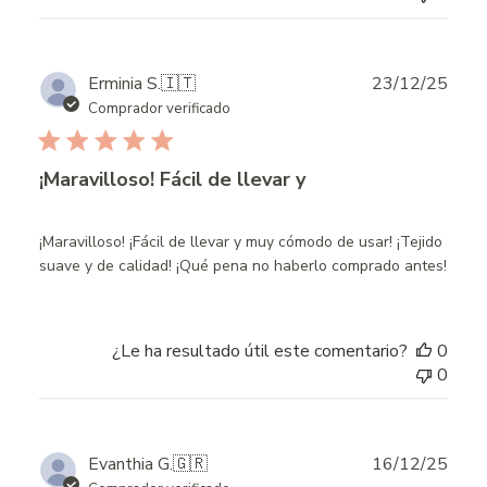
Publ
Erminia S.
🇮🇹
23/12/25
date
Comprador verificado
¡Maravilloso! Fácil de llevar y
¡Maravilloso! ¡Fácil de llevar y muy cómodo de usar! ¡Tejido
suave y de calidad! ¡Qué pena no haberlo comprado antes!
¿Le ha resultado útil este comentario?
0
0
Publ
Evanthia G.
🇬🇷
16/12/25