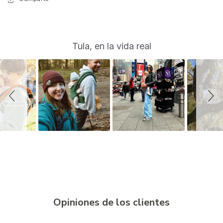
S
Slide
Tula, en la vida real
controls
l
i
d
e
s
h
o
w
Opiniones de los clientes