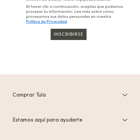
Al hacer clic a continuación, aceptas que podamos
procesar tu información. Lea más sobre cómo
procesamos sus datos personales en nuestra
Política de Privacidad
.
INSCRIBIRSE
Comprar Tula
Portabebés
Estamos aquí para ayudarte
Mochilas Portabebés para Niños Pequeños
Instrucciones del producto
Accesorios para portabebés