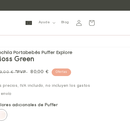
Iniciar
Carrito
Ayuda
Blog
sesión
chila Portabebés Puffer Explore
oss Green
ecio
Precio
80,00 €
9,00 €
*PVP
Ofertas
bitual
de
s precios, IVA incluido, no incluyen los gastos
oferta
 envío
lores adicionales de Puffer