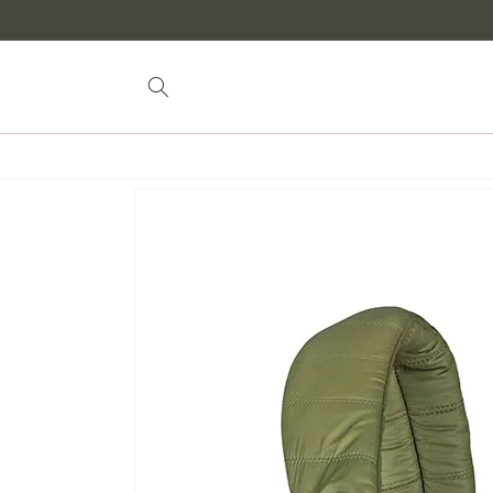
Saltar al
contenido
Saltar a la
información
del
producto