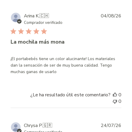
Publ
Arina K.
🇨🇭
04/08/26
date
Comprador verificado
La mochila más mona
¡El portabebés tiene un color alucinante! Los materiales
dan la sensación de ser de muy buena calidad. Tengo
muchas ganas de usarlo
¿Le ha resultado útil este comentario?
0
0
Publ
Chrysa P.
🇬🇷
24/07/26
date