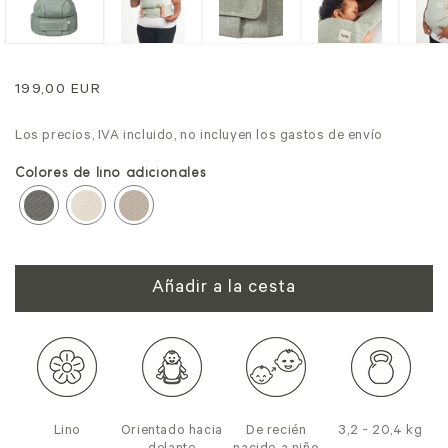
Precio
199,00 EUR
normal
Los precios, IVA incluido, no incluyen los gastos de envío
Colores de lino adicionales
Añadir a la cesta
Lino
Orientado hacia
De recién
3,2 - 20,4 kg