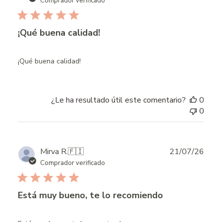
Comprador verificado
¡Qué buena calidad!
¡Qué buena calidad!
¿Le ha resultado útil este comentario?
0
0
Publ
Mirva R.
🇫🇮
21/07/26
date
Comprador verificado
Está muy bueno, te lo recomiendo