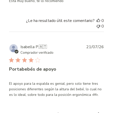
Está muy bueno, te lo recomiendo
¿Le ha resultado útil este comentario?
0
0
Publ
Isabella P.
🇦🇹
21/07/26
date
Comprador verificado
Portabebés de apoyo
El apoyo para la espalda es genial, pero solo tiene tres
posiciones diferentes según la altura del bebé, lo cual no
es lo ideal, sobre todo para la posición ergonómica «M».