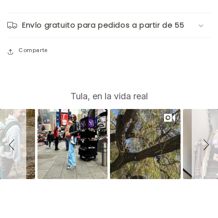
Envío gratuito para pedidos a partir de 55
Comparte
S
Slide
Tula, en la vida real
controls
l
i
d
e
s
h
o
w