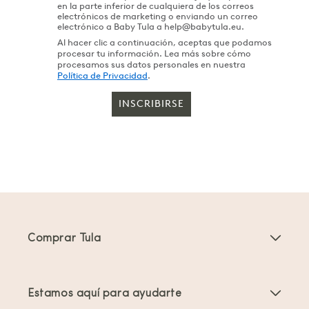
en la parte inferior de cualquiera de los correos
electrónicos de marketing o enviando un correo
electrónico a Baby Tula a help@babytula.eu.
Al hacer clic a continuación, aceptas que podamos
procesar tu información. Lea más sobre cómo
procesamos sus datos personales en nuestra
Política de Privacidad
.
INSCRIBIRSE
Comprar Tula
Portabebés
Estamos aquí para ayudarte
Mochilas Portabebés para Niños Pequeños