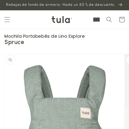
Saltar al
Rebajas de fondo de armario. Hasta un 60 % de descuento.
contenido
Carrito
Mochila Portabebés de Lino Explore
Spruce
Saltar a la
información
del
producto