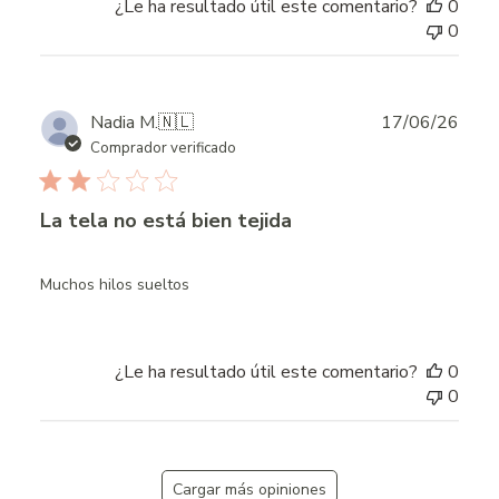
¿Le ha resultado útil este comentario?
0
0
Publ
Nadia M.
🇳🇱
17/06/26
date
Comprador verificado
La tela no está bien tejida
Muchos hilos sueltos
¿Le ha resultado útil este comentario?
0
0
Cargar más opiniones