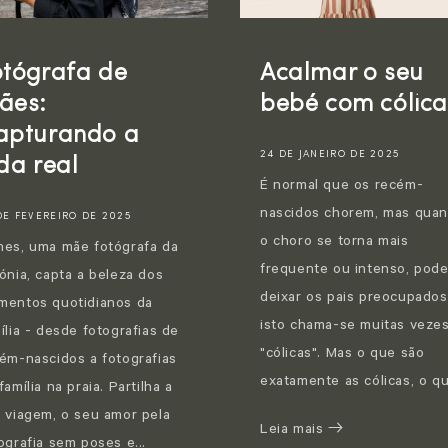
otógrafa de
Acalmar o seu
ães:
bebé com cólica
apturando a
24 DE JANEIRO DE 2025
da real
É normal que os recém-
nascidos chorem, mas qua
DE FEVEREIRO DE 2025
o choro se torna mais
es, uma mãe fotógrafa da
frequente ou intenso, pod
ónia, capta a beleza dos
deixar os pais preocupados
entos quotidianos da
isto chama-se muitas veze
ília - desde fotografias de
"cólicas". Mas o que são
ém-nascidos a fotografias
exatamente as cólicas, o qu
família na praia. Partilha a
 viagem, o seu amor pela
Leia mais
ografia sem poses e...