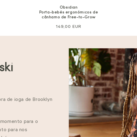
Obsidian
Porta-bebés ergonómicos de
cânhamo de Free-to-Grow
Preço
149,00 EUR
normal
ski
ra de ioga de Brooklyn
e momento para o
to para nos