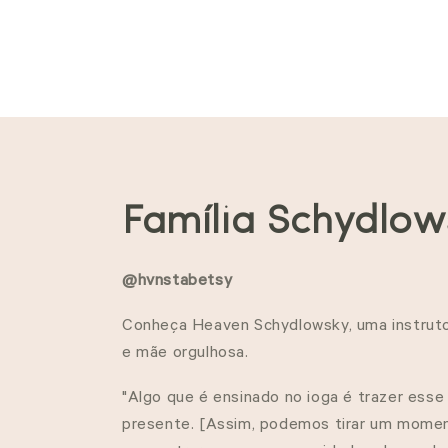
C
Família Schydlow
o
@hvnstabetsy
l
Conheça Heaven Schydlowsky, uma instruto
e mãe orgulhosa.
e
"Algo que é ensinado no ioga é trazer ess
ç
presente. [Assim, podemos tirar um momen