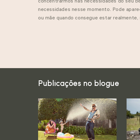
concentrarmos nas necessidades do seu b
ã
necessidades nesse momento. Pode aparec
ou mãe quando consegue estar realmente, 
o
:
Publicações no blogue