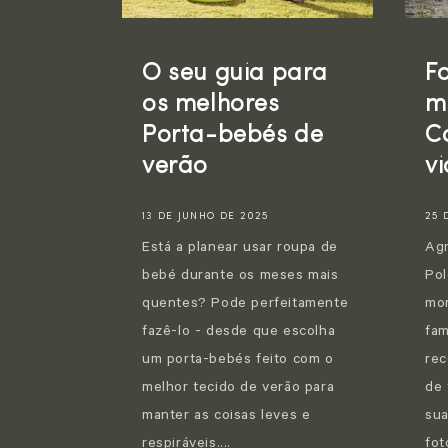
O seu guia para
F
os melhores
m
Porta-bebés de
C
verão
vi
13 DE JUNHO DE 2025
25 
Está a planear usar roupa de
Agn
bebé durante os meses mais
Pol
quentes? Pode perfeitamente
mom
fazê-lo - desde que escolha
fam
um porta-bebés feito com o
rec
melhor tecido de verão para
de 
manter as coisas leves e
sua
respiráveis....
fot