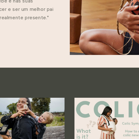
ebé e nas suas
er e ser um melhor pai
realmente presente."