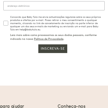
Concordo que Baby Tula me envie actualizações regulares sobre os seus próprios
produtos e ofertas por e-mail. Posso retirar o meu consentimento a qualquer
momento, clicando no link de cancelamento de inscrição na parte inferior de
qualquer um dos seus e-mails de marketing ou enviando um e-mail para Baby
Tula em help@babytula.eu.
Leia mais sobre como processamos os seus dados pessoais, conforme
indicado na nossa
Política de Privacidade
.
INSCREVA-SE
 para ajudar
Conheça-nos