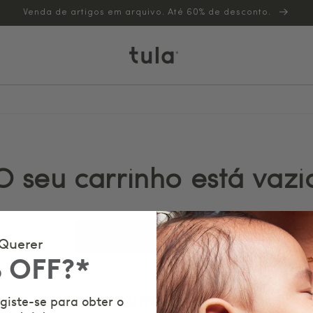
Venda de artigos em arquivo. Até 60% de desconto.
O seu carrinho está vazi
Continuar a comprar
Querer
 OFF?*
Tem uma conta?
giste-se para obter o