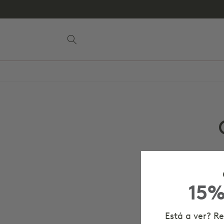
para o
conteúdo
15%
Está a ver? Re