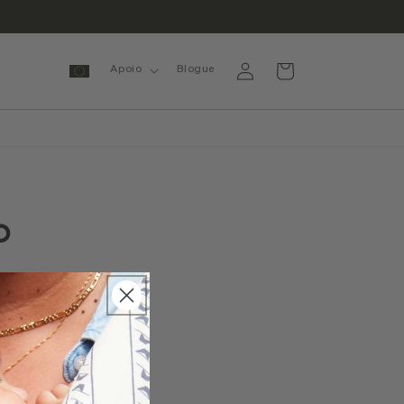
Inicie
Carrinho
Apoio
Blogue
sessão
o