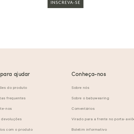
INSCREVA-SE
 para ajudar
Conheça-nos
ções do produto
Sobre nós
tas frequentes
Sobre o babywearing
te-nos
Comentários
e devoluções
Virado para a frente no porta-aviõ
os com o produto
Boletim informativo