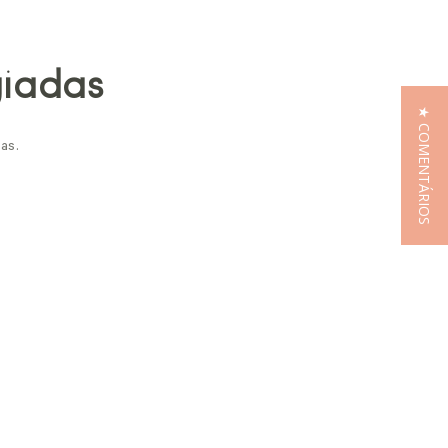
giadas
★ COMENTÁRIOS
as.