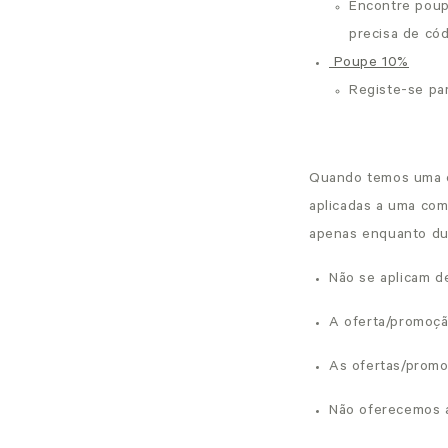
Encontre poup
precisa de có
Poupe 10%
Registe-se pa
Quando temos uma of
aplicadas a uma com
apenas enquanto dur
Não se aplicam d
A oferta/promoçã
As ofertas/promo
Não oferecemos 