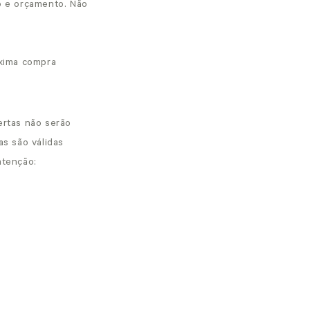
o e orçamento. Não
óxima compra
ertas não serão
s são válidas
atenção: