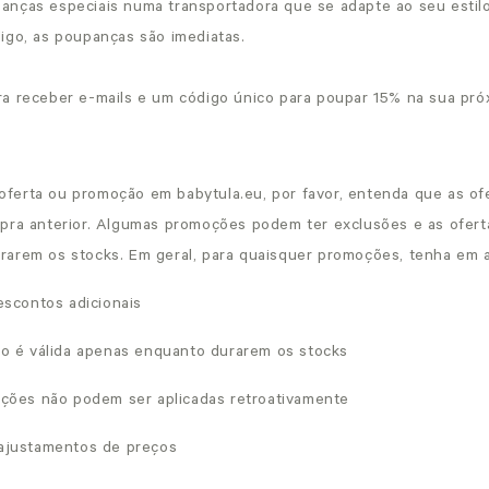
anças especiais numa transportadora que se adapte ao seu estil
digo, as poupanças são imediatas.
ra receber e-mails e um código único para poupar 15% na sua pr
erta ou promoção em babytula.eu, por favor, entenda que as of
pra anterior. Algumas promoções podem ter exclusões e as oferta
arem os stocks. Em geral, para quaisquer promoções, tenha em 
escontos adicionais
o é válida apenas enquanto durarem os stocks
ções não podem ser aplicadas retroativamente
ajustamentos de preços