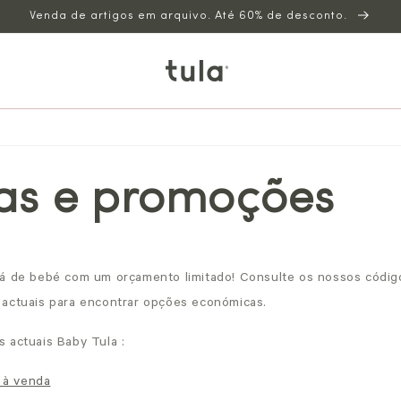
Venda de artigos em arquivo. Até 60% de desconto.
as e promoções
á de bebé com um orçamento limitado! Consulte os nossos códig
 actuais para encontrar opções económicas.
s actuais Baby Tula
:
 à venda