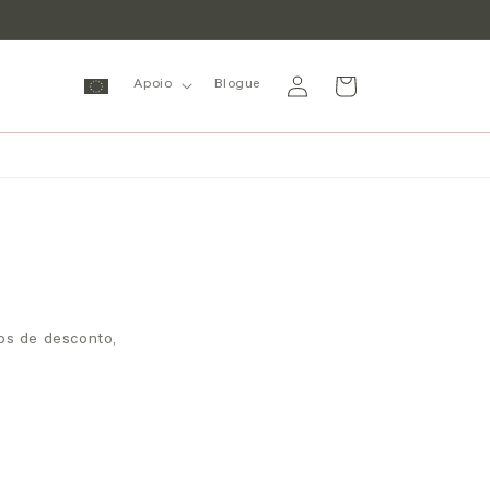
Inicie
Carrinho
Apoio
Blogue
sessão
os de desconto,