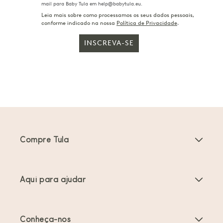
mail para Baby Tula em help@babytula.eu.
Leia mais sobre como processamos os seus dados pessoais,
conforme indicado na nossa
Política de Privacidade
.
INSCREVA-SE
Compre Tula
Porta-bebés
Aqui para ajudar
Carrinhos de bebé
Instruções do produto
Acessórios Porta-bebés
Conheça-nos