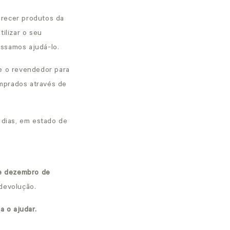
erecer produtos da
ilizar o seu
ossamos ajudá-lo.
e o revendedor para
omprados através de
 dias, em estado de
e dezembro de
 devolução.
a o ajudar.