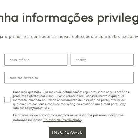
ha informações privile
ja o primeiro a conhecer as novas colecções e as ofertas exclusiv
Concordo que Baby Tula me envie actualizações regulares sobre os seus próprios
produtos e ofertas por e-mail. Posso retirar o meu consentimento a qualquer
momento, clicando no link de cancelamento de inscrição na parte inferior de
qualquer um dos seus e-mails de marketing ou enviando um e-mail para Baby
Tula em help@babytula.eu.
Leia mais sobre como processamos os seus dados pessoais, conforme
indicado na nossa
Política de Privacidade
.
INSCREVA-SE