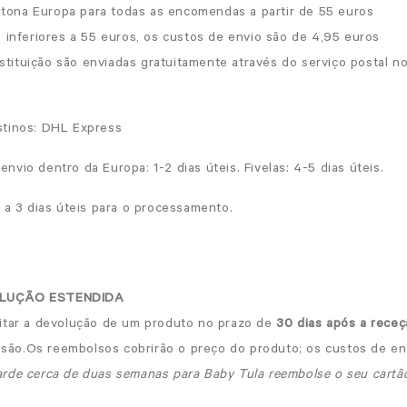
ito
na Europa para todas as encomendas a partir de 55 euros
inferiores a 55 euros, os custos de envio são de 4,95 euros
stituição são enviadas gratuitamente através do serviço postal n
s
stinos: DHL Express
vio dentro da Europa: 1-2 dias úteis. Fivelas: 4-5 dias úteis.
 a 3 dias úteis para o processamento.
OLUÇÃO ESTENDIDA
itar a devolução de um produto no prazo de
30 dias após a rece
isão.
Os reembolsos cobrirão o preço do produto; os custos de en
rde cerca de duas semanas para Baby Tula reembolse o seu cartão