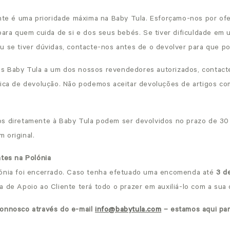
ente é uma prioridade máxima na Baby Tula. Esforçamo-nos por of
para quem cuida de si e dos seus bebés. Se tiver dificuldade em ut
u se tiver dúvidas, contacte-nos antes de o devolver para que p
s Baby Tula a um dos nossos revendedores autorizados, contact
tica de devolução. Não podemos aceitar devoluções de artigos c
s diretamente à Baby Tula podem ser devolvidos no prazo de 30
 original.
ntes na Polónia
lónia foi encerrado. Caso tenha efetuado uma encomenda até
3 d
 de Apoio ao Cliente terá todo o prazer em auxiliá-lo com a sua
connosco através do e-mail
info@babytula.com
– estamos aqui par