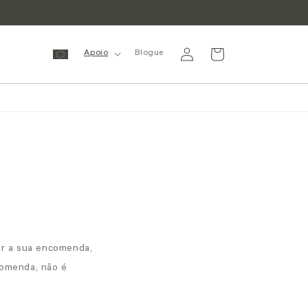
Inicie
Carrinho
Apoio
Blogue
sessão
ar a sua encomenda,
comenda, não é