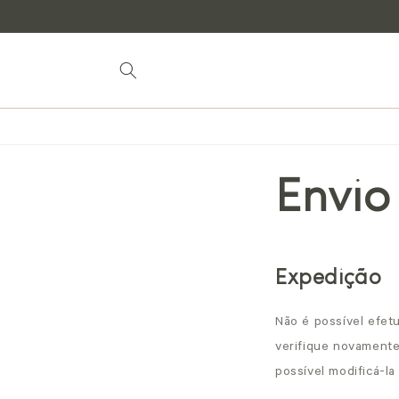
para o
conteúdo
Envio
Expedição
Não é possível efet
verifique novament
possível modificá-la