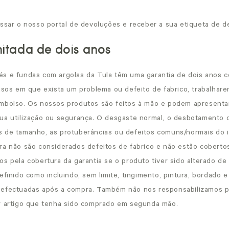
ssar o nosso portal de devoluções e receber a sua etiqueta de de
mitada de dois anos
s e fundas com argolas da Tula têm uma garantia de dois anos c
casos em que exista um problema ou defeito de fabrico, trabalhar
mbolso. Os nossos produtos são feitos à mão e podem apresentar 
ua utilização ou segurança. O desgaste normal, o desbotamento d
 de tamanho, as protuberâncias ou defeitos comuns/normais do i
ra não são considerados defeitos de fabrico e não estão cobertos
os pela cobertura da garantia se o produto tiver sido alterado de
efinido como incluindo, sem limite, tingimento, pintura, bordado 
 efectuadas após a compra. Também não nos responsabilizamos p
r artigo que tenha sido comprado em segunda mão.