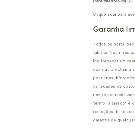
Para clientes da UE
Clique
aqui
para ace
Garantia li
Todos os porta-bebé
fabrico. Nos raros 
lhe fornecer um ree
que não afectam a s
pequenas diferenças
variedades de costu
nos responsabilizam
termo "alterado" é d
remoções de tecido
garantia de qualque