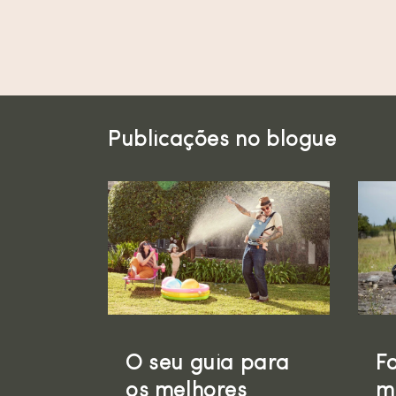
ã
o
:
Publicações no blogue
O seu guia para
F
os melhores
m