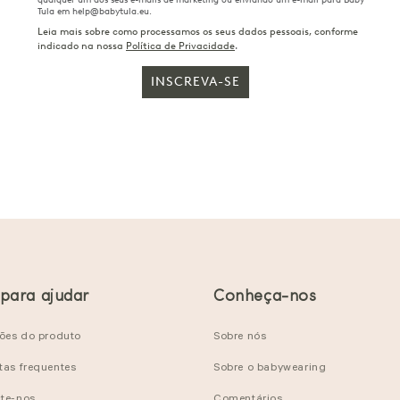
Tula em help@babytula.eu.
Leia mais sobre como processamos os seus dados pessoais, conforme
indicado na nossa
Política de Privacidade
.
INSCREVA-SE
 para ajudar
Conheça-nos
ções do produto
Sobre nós
tas frequentes
Sobre o babywearing