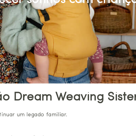
ecer sonhos com crianç
o Dream Weaving Sisters
inuar um legado familiar.