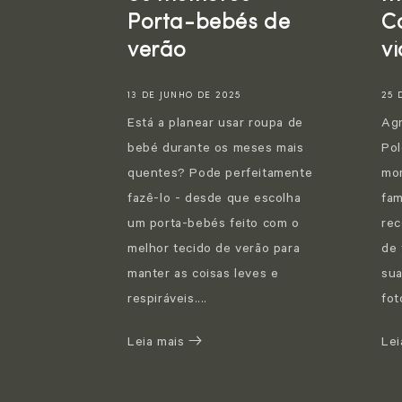
Porta-bebés de
C
verão
vi
13 DE JUNHO DE 2025
25 
Está a planear usar roupa de
Agn
bebé durante os meses mais
Pol
quentes? Pode perfeitamente
mom
fazê-lo - desde que escolha
fam
um porta-bebés feito com o
rec
melhor tecido de verão para
de 
manter as coisas leves e
sua
respiráveis....
fot
Leia mais
Lei