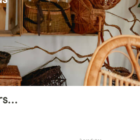
as
...