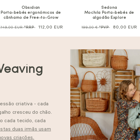
Obsidian
Sedona
Porta-bebés ergonómicos de
Mochila Porta-bebés de
cânhamo de Free-to-Grow
algodão Explore
Preço
Preço
112,00 EUR
Preço
Preço
80,00 EUR
€149,00 EUR
*RRP
199,00 €
*PVP
normal
de
normal
promociona
venda
Weaving
essão criativa - cada
galho
cresceu
do chão.
mo cada tecido, cada
stas duas irmãs usam
novas criações.