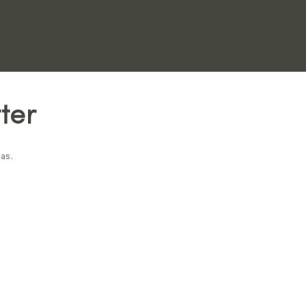
ter
as.