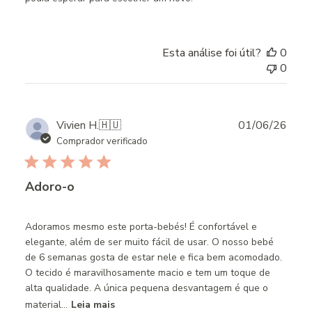
Esta análise foi útil?
0
0
Publ
Vivien H.
🇭🇺
01/06/26
date
Comprador verificado
Adoro-o
Adoramos mesmo este porta-bebés! É confortável e
elegante, além de ser muito fácil de usar. O nosso bebé
de 6 semanas gosta de estar nele e fica bem acomodado.
O tecido é maravilhosamente macio e tem um toque de
alta qualidade. A única pequena desvantagem é que o
material...
Leia mais