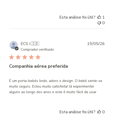
Esta análise foi útil?
1
0
Publ
ECS I.
🇮🇪
19/05/26
date
Comprador verificado
Companhia aérea preferida
É um porta-bebés lindo, adoro o design. O bebé sente-se
muito seguro. Estou muito satisfeita! Já experimentei
alguns ao longo dos anos e este é muito fácil de usar
Esta análise foi útil?
0