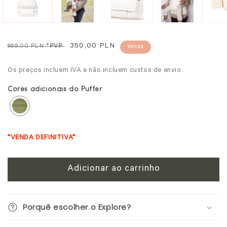
modal
mo
Preço
Preço
350,00 PLN
869,00 PLN
*PVP
Venda
normal
promocional
Os preços incluem IVA e não incluem custos de envio
Cores adicionais do Puffer
*VENDA DEFINITIVA*
Adicionar ao carrinho
Porquê escolher o Explore?