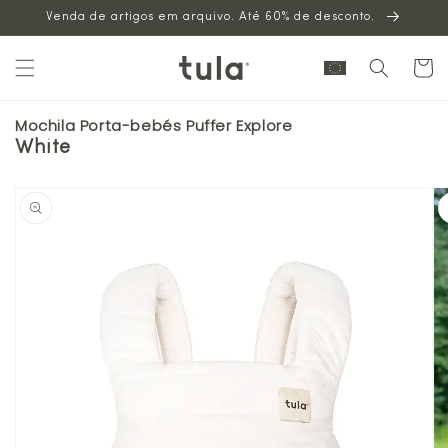
Venda de artigos em arquivo. Até 60% de desconto.
para o
conteúdo
Carrinh
Mochila Porta-bebés Puffer Explore
White
Saltar para
a
informação
sobre o
produto