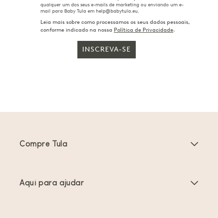
qualquer um dos seus e-mails de marketing ou enviando um e-
mail para Baby Tula em help@babytula.eu.
Leia mais sobre como processamos os seus dados pessoais,
conforme indicado na nossa
Política de Privacidade
.
INSCREVA-SE
Compre Tula
Porta-bebés
Aqui para ajudar
Carrinhos de bebé
Instruções do produto
Acessórios Porta-bebés