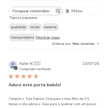
Filtros
Search
Tópicos populares
reviews
qualidade
tecido
material
Mostrar mais
transportadora
Ordenar por
:
Mais recentes
Publ
Katie N.
🇮🇪
23/07/26
date
Comprador verificado
Adoro este porta-bebés!
Comprei o Tula Explore Zola para o meu filho de 3,5
meses e ele adora-o. Seja para o acalmar com um pouco