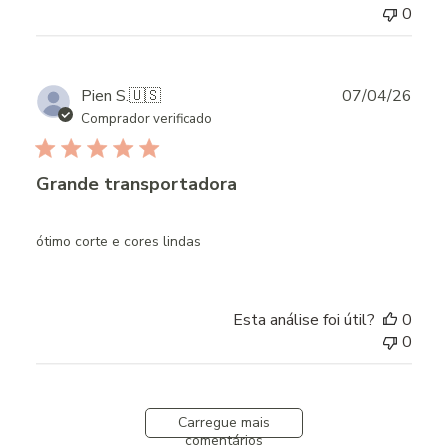
0
Publ
Pien S.
🇺🇸
07/04/26
date
Comprador verificado
Grande transportadora
ótimo corte e cores lindas
Esta análise foi útil?
0
0
Carregue mais
comentários