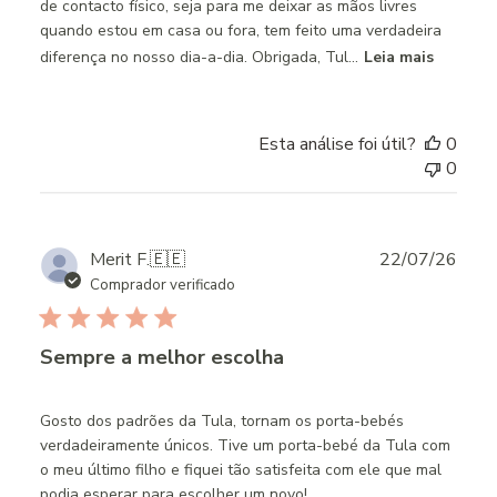
de contacto físico, seja para me deixar as mãos livres
quando estou em casa ou fora, tem feito uma verdadeira
diferença no nosso dia-a-dia. Obrigada, Tul...
Leia mais
Esta análise foi útil?
0
0
Publ
Merit F.
🇪🇪
22/07/26
date
Comprador verificado
Sempre a melhor escolha
Gosto dos padrões da Tula, tornam os porta-bebés
verdadeiramente únicos. Tive um porta-bebé da Tula com
o meu último filho e fiquei tão satisfeita com ele que mal
podia esperar para escolher um novo!