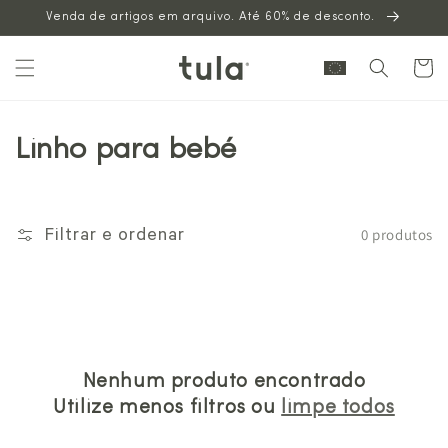
Venda de artigos em arquivo. Até 60% de desconto.
para o
conteúdo
Carrinh
Linho para bebé
0 produtos
Filtrar e ordenar
Nenhum produto encontrado
Utilize menos filtros ou
limpe todos