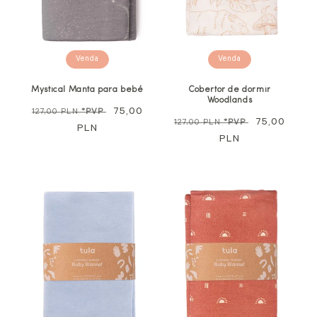
Venda
Venda
Mystical Manta para bebé
Cobertor de dormir
Woodlands
Preço
Preço
75,00
127,00 PLN
*PVP
Preço
Preço
75,00
127,00 PLN
*PVP
normal
PLN
promocional
normal
PLN
promocional