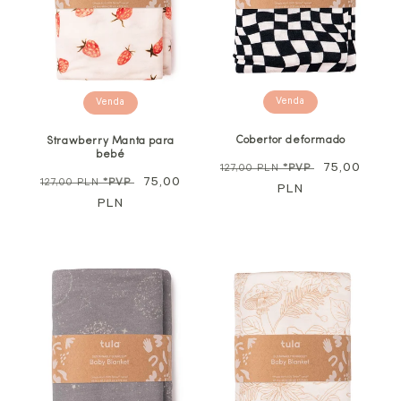
Venda
Venda
Cobertor deformado
Strawberry Manta para
bebé
Preço
Preço
75,00
127,00 PLN
*PVP
Preço
Preço
75,00
127,00 PLN
*PVP
normal
PLN
promocional
normal
PLN
promocional