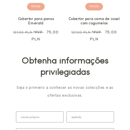
Venda
Venda
Cobertor para panos
Cobertor para cama de casal
Emerald
com cogumelos
Preço
Preço
75,00
Preço
Preço
75,00
127,00 PLN
*PVP
127,00 PLN
*PVP
normal
PLN
promocional
normal
PLN
promocional
Obtenha informações
privilegiadas
Seja o primeiro a conhecer as novas colecções e as
ofertas exclusivas.