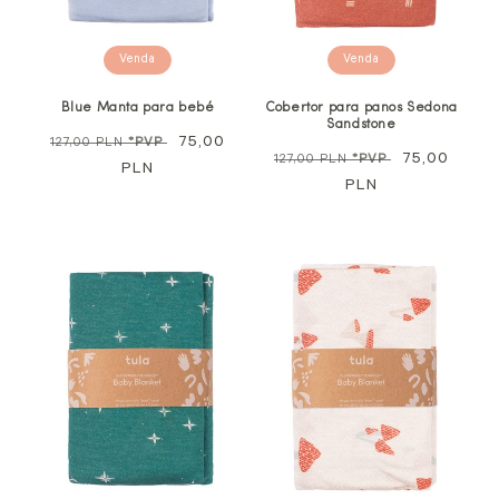
Venda
Venda
Blue Manta para bebé
Cobertor para panos Sedona
Sandstone
Preço
Preço
75,00
127,00 PLN
*PVP
Preço
Preço
75,00
127,00 PLN
*PVP
normal
PLN
promocional
normal
PLN
promocional