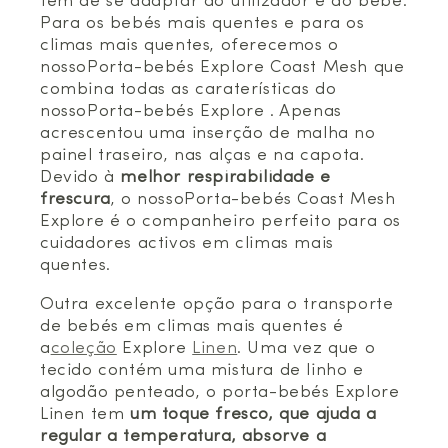
tem de se adaptar ao utilizador e ao bebé.
Para os bebés mais quentes e para os
climas mais quentes, oferecemos o
nossoPorta-bebés Explore Coast Mesh que
combina todas as caraterísticas do
nossoPorta-bebés Explore . Apenas
acrescentou uma inserção de malha no
painel traseiro, nas alças e na capota.
Devido à
melhor respirabilidade e
frescura
, o nossoPorta-bebés Coast Mesh
Explore é o companheiro perfeito para os
cuidadores activos em climas mais
quentes.
Outra excelente opção para o transporte
de bebés em climas mais quentes é
a
coleção
Explore
Linen
. Uma vez que o
tecido contém uma mistura de linho e
algodão penteado, o porta-bebés Explore
Linen tem
um toque fresco, que ajuda a
regular a temperatura, absorve a