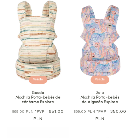
Venda
Venda
Geode
Zola
Mochila Porta-bebés de
Mochila Porta-bebés
cânhamo Explore
de Algodão Explore
Preço
Preço
651,00
Preço
Preço
350,00
869,00 PLN
*PVP
869,00 PLN
*PVP
normal
PLN
promocional
normal
PLN
promocional