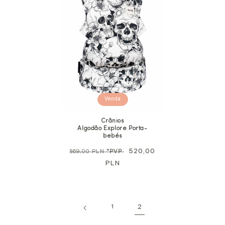
Venda
Crânios
Algodão Explore Porta-
bebés
Preço
Preço
520,00
869,00 PLN
*PVP
normal
PLN
de
promoção
1
2