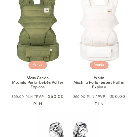
Venda
Venda
Moss Green
White
Mochila Porta-bebés Puffer
Mochila Porta-bebés Puffer
Explore
Explore
Preço
Preço
350,00
Preço
Preço
350,00
869,00 PLN
*PVP
869,00 PLN
*PVP
normal
PLN
promocional
normal
PLN
promocional