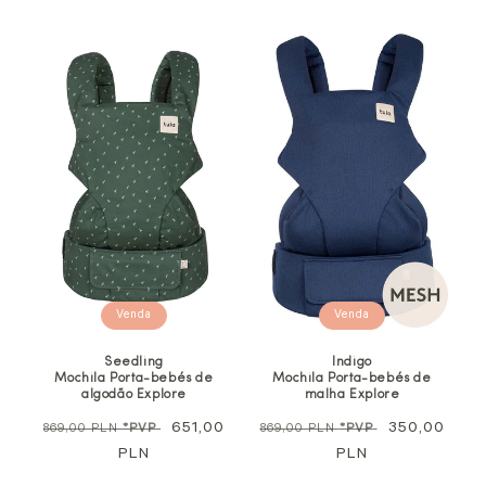
Venda
Venda
Seedling
Indigo
Mochila Porta-bebés de
Mochila Porta-bebés de
algodão Explore
malha Explore
Preço
Preço
651,00
Preço
Preço
350,00
869,00 PLN
*PVP
869,00 PLN
*PVP
normal
PLN
promocional
normal
PLN
promocional