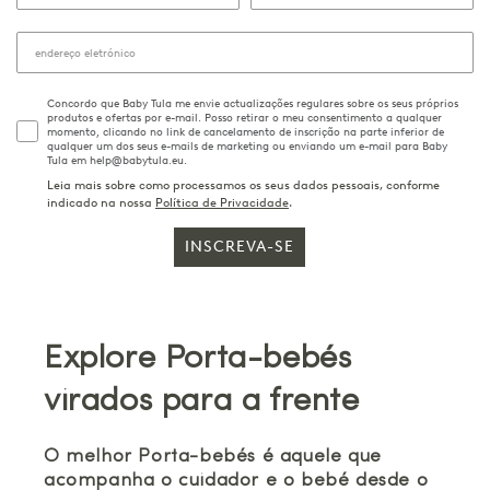
Concordo que Baby Tula me envie actualizações regulares sobre os seus próprios
produtos e ofertas por e-mail. Posso retirar o meu consentimento a qualquer
momento, clicando no link de cancelamento de inscrição na parte inferior de
qualquer um dos seus e-mails de marketing ou enviando um e-mail para Baby
Tula em help@babytula.eu.
Leia mais sobre como processamos os seus dados pessoais, conforme
indicado na nossa
Política de Privacidade
.
INSCREVA-SE
Explore Porta-bebés
virados para a frente
O melhor Porta-bebés é aquele que
acompanha o cuidador e o bebé desde o