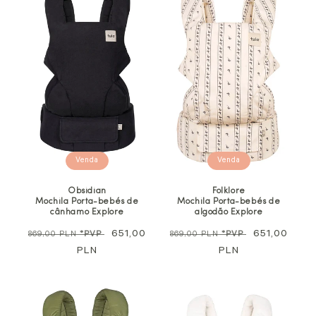
Venda
Venda
Obsidian
Folklore
Mochila Porta-bebés de
Mochila Porta-bebés de
cânhamo Explore
algodão Explore
Preço
Preço
651,00
Preço
Preço
651,00
869,00 PLN
*PVP
869,00 PLN
*PVP
normal
PLN
promocional
normal
PLN
promocional