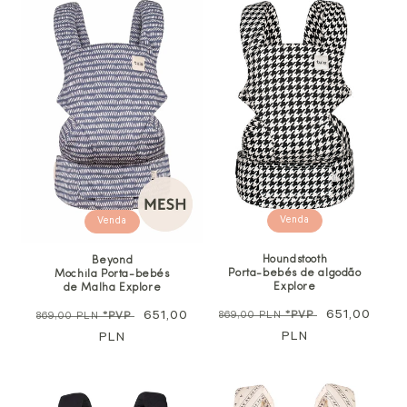
Venda
Venda
Houndstooth
Beyond
Porta-bebés de algodão
Mochila Porta-bebés
Explore
de Malha Explore
Preço
Preço
651,00
Preço
Preço
651,00
869,00 PLN
*PVP
869,00 PLN
*PVP
normal
PLN
promocional
normal
PLN
promocional