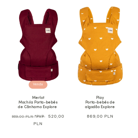
Venda
Merlot
Play
Mochila Porta-bebés
Porta-bebés de
de Cânhamo Explore
algodão Explore
Preço
Preço
520,00
Preço
869,00 PLN
869,00 PLN
*PVP
normal
PLN
de
normal
promoção