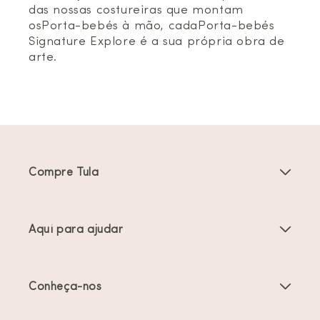
das nossas costureiras que montam
osPorta-bebés à mão, cadaPorta-bebés
Signature Explore é a sua própria obra de
arte.
Compre Tula
Porta-bebés
Aqui para ajudar
Carrinhos de bebé
Instruções do produto
Acessórios Porta-bebés
Conheça-nos
Perguntas frequentes
Mais vendidos