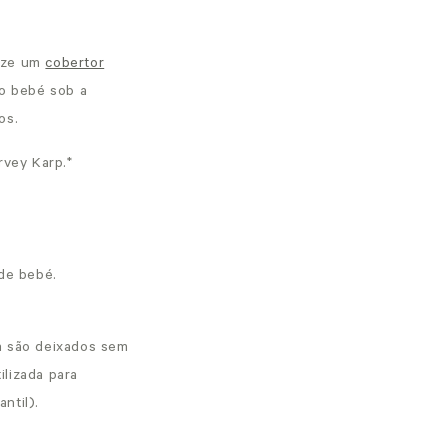
lize um
cobertor
o bebé sob a
os.
rvey Karp.
*
de bebé.
ca são deixados sem
ilizada para
ntil).