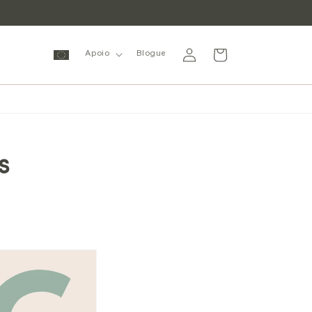
Inicie
Carrinho
Apoio
Blogue
sessão
s