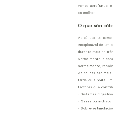
vamos aprofundar o 
se melhor.
O que são cóli
As cólicas, tal como
inexplicável de um b
durante mais de trê
Normalmente, a cond
normalmente, resol
As cólicas são mais
tarde ou à noite. E
factores que contri
- Sistemas digestivo
- Gases ou inchaço
- Sobre-estimulaçã