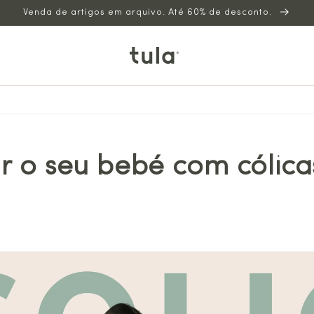
Venda de artigos em arquivo. Até 60% de desconto.
r o seu bebé com cólica