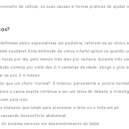
conceito de cólicas, as suas causas e formas práticas de ajudar o
cas?
 definidas pelos especialistas em pediatria, referem-se ao choro 
ebé saudável. Esta definição de cólica infantil aplica-se quando
s horas por dia, pelo menos três dias por semana, durante três s
ição começa por volta das 2-3 semanas de idade, atinge o pico à
ve-se aos 3-4 meses.
 do que um choro "normal". É intenso, persistente e ocorre norma
mbora a causa exacta continue a ser um tema de debate, a investi
buem para isso:
s imaturos que lutam para processar o leite ou o leite em pó
, causando desconforto abdominal
o do sistema nervoso em desenvolvimento do bebé