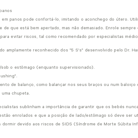
 panos
 em panos pode confortá-lo, imitando o aconchego do útero. Uti
e de que está bem apertado, mas não demasiado. Enrole sempre 
 para evitar riscos, tal como recomendado por especialistas médic
o amplamente reconhecido dos "5 S's" desenvolvido pelo Dr. Ha
.
o/sob o estômago (enquanto supervisionado).
hushing".
ento de balanço, como balançar nos seus braços ou num baloiço 
e uma chupeta.
ecialistas sublinham a importância de garantir que os bebés nun
 estão enrolados e que a posição de lado/estômago só deve ser ut
a dormir devido aos riscos de SIDS (Síndrome de Morte Súbita Infa