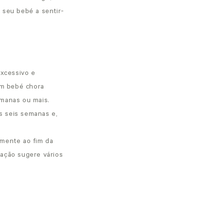
 seu bebé a sentir-
excessivo e
 um bebé chora
emanas ou mais.
s seis semanas e,
lmente ao fim da
gação sugere vários