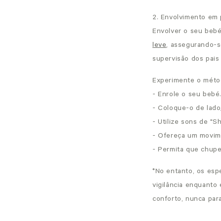
2. Envolvimento em
Envolver o seu bebé
leve
, assegurando-s
supervisão dos pais
Experimente o métod
- Enrole o seu bebé
- Coloque-o de lad
- Utilize sons de "S
- Ofereça um movim
- Permita que chup
*No entanto, os esp
vigilância enquanto
conforto, nunca par