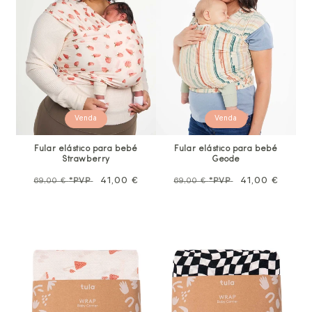
Venda
Venda
Fular elástico para bebé
Fular elástico para bebé
Strawberry
Geode
Preço
Preço
41,00 €
Preço
Preço
41,00 €
69,00 €
*PVP
69,00 €
*PVP
normal
promocional
normal
promocional