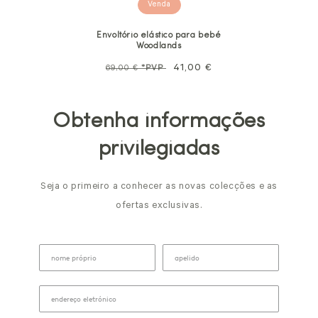
Venda
Envoltório elástico para bebé
Woodlands
Preço
Preço
41,00 €
69,00 €
*PVP
normal
promocional
Obtenha informações
privilegiadas
Seja o primeiro a conhecer as novas colecções e as
ofertas exclusivas.