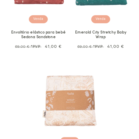
Venda
Venda
Envoltório elástico para bebé
Emerald City Stretchy Baby
Sedona Sandstone
Wrap
Preço
Preço
41,00 €
Preço
Preço
41,00 €
69,00 €
*PVP
69,00 €
*PVP
normal
promocional
normal
promocional