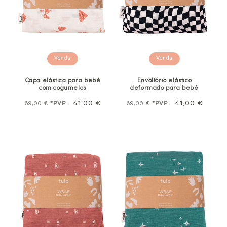
Venda
Venda
Capa elástica para bebé
Envoltório elástico
com cogumelos
deformado para bebé
Preço
Preço
41,00 €
Preço
Preço
41,00 €
69,00 €
*PVP
69,00 €
*PVP
normal
promocional
normal
promocional