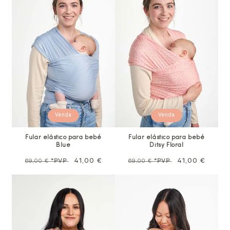
Venda
Venda
Fular elástico para bebé
Fular elástico para bebé
Blue
Ditsy Floral
Preço
Preço
41,00 €
Preço
Preço
41,00 €
69,00 €
*PVP
69,00 €
*PVP
normal
promocional
normal
promocional