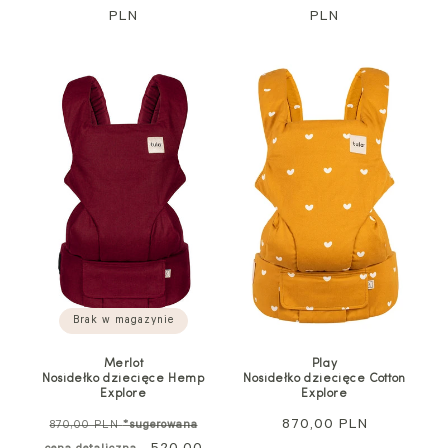
PLN
promocyjna
PLN
promocyjna
Brak w magazynie
Merlot
Play
Nosidełko dziecięce Hemp
Nosidełko dziecięce Cotton
Explore
Explore
Cena
Cena
870,00 PLN
870,00 PLN
*sugerowana