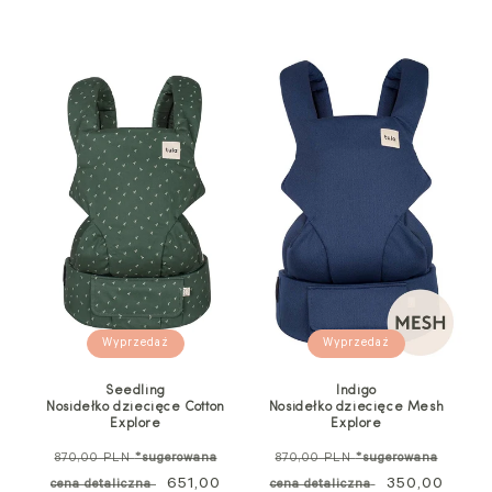
Wyprzedaż
Wyprzedaż
Seedling
Indigo
Nosidełko dziecięce Cotton
Nosidełko dziecięce Mesh
Explore
Explore
Cena
Cena
870,00 PLN
*sugerowana
870,00 PLN
*sugerowana
standardowa
Cena
651,00
standardowa
Cena
350,00
cena detaliczna
cena detaliczna