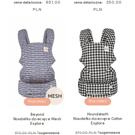
standardowa
Cena
651,00
standardowa
Cena
350,00
cena detaliczna
cena detaliczna
PLN
promocyjna
PLN
promocyjna
Wyprzedaż
Wyprzedaż
Houndstooth
Beyond
Nosidełko dziecięce Cotton
Nosidełko dziecięce Mesh
Explore
Explore
Cena
Cena
870,00 PLN
*sugerowana
870,00 PLN
*sugerowana