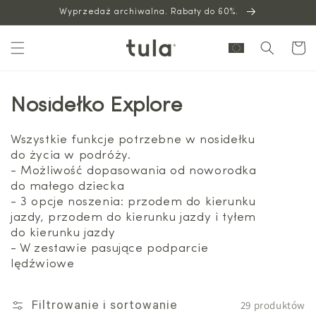
Wyprzedaż archiwalna. Rabaty do 60%.
do
treści
Wózek
Nosidełko Explore
Wszystkie funkcje potrzebne w nosidełku
do życia w podróży.
- Możliwość dopasowania od noworodka
do małego dziecka
- 3 opcje noszenia: przodem do kierunku
jazdy, przodem do kierunku jazdy i tyłem
do kierunku jazdy
- W zestawie pasujące podparcie
lędźwiowe
29 produktów
Filtrowanie i sortowanie