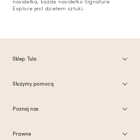
nosidełka, każde nosidełko Signature
Explore jest dziełem sztuki.
Sklep Tula
Nosidełka dla dzieci
Służymy pomocą
Nosidełka dla maluchów
Instrukcje dotyczące produktu
Akcesoria do nosidełek
Poznaj nas
Najczęściej zadawane pytania
Bestsellery
O nas
Kontakt
Oferty i promocje
Prawne
O noszeniu dzieci