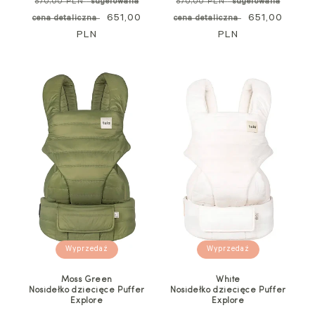
Cena
Cena
870,00 PLN
*sugerowana
870,00 PLN
*sugerowana
standardowa
Cena
651,00
standardowa
Cena
651,00
cena detaliczna
cena detaliczna
PLN
promocyjna
PLN
promocyjna
Wyprzedaż
Wyprzedaż
Moss Green
White
Nosidełko dziecięce Puffer
Nosidełko dziecięce Puffer
Explore
Explore