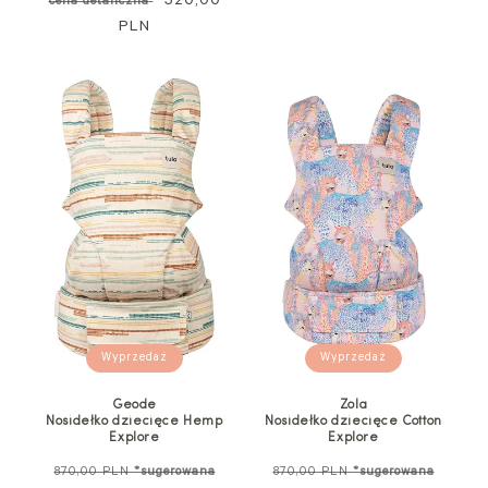
standardowa
Cena
520,00
regularna
cena detaliczna
PLN
promocyjna
Wyprzedaż
Wyprzedaż
Geode
Zola
Nosidełko dziecięce Hemp
Nosidełko dziecięce Cotton
Explore
Explore
Cena
Cena
870,00 PLN
*sugerowana
870,00 PLN
*sugerowana