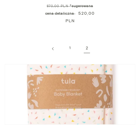
Cena
870,00 PLN
*sugerowana
standardowa
Cena
520,00
cena detaliczna
PLN
promocyjna
1
2