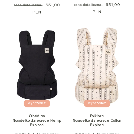
standardowa
Cena
651,00
standardowa
Cena
651,00
cena detaliczna
cena detaliczna
PLN
promocyjna
PLN
promocyjna
Wyprzedaż
Wyprzedaż
Obsidian
Folklore
Nosidełko dziecięce Hemp
Nosidełko dziecięce Cotton
Explore
Explore