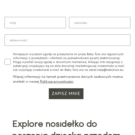
Niniejszym wyrażam zgodę na przesyłanie mi przez Baby Tula ula regularnych
informacji o produktach i ofertach za pośrednictwem poczty elektronicznej.
Mogę wycofać swoją zgodę w dowolnym momencie, klikając link rezygnacji z
subskrypcji znajdujący się na dole dowolnej marketingowej wiadomości e-mail
lub wysyłając wiadomość e-mail do Baby Tula ula na adres help@babytula.eu.
Więcej informacji na temat przetwarzania danych osobowych można
znaleźć w naszej
Polityce prywatności
.
ZAPISZ MNIE
Explore nosidełko do