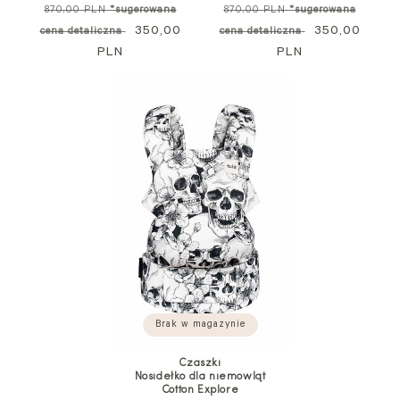
Cena
Cena
870,00 PLN
*sugerowana
870,00 PLN
*sugerowana
standardowa
Cena
350,00
standardowa
Cena
350,00
cena detaliczna
cena detaliczna
PLN
promocyjna
PLN
promocyjna
Brak w magazynie
Czaszki
Nosidełko dla niemowląt
Cotton Explore