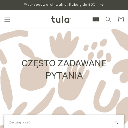
Wyprzedaż archiwalna. Rabaty do 60%.
do
treści
Wózek
CZĘSTO ZADAWANE
PYTANIA