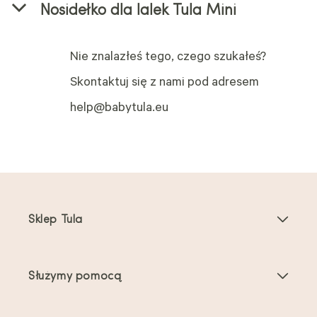
Nosidełko dla lalek Tula Mini
Nie znalazłeś tego, czego szukałeś?
Skontaktuj się z nami pod adresem
help@babytula.eu
Sklep Tula
Nosidełka dla dzieci
Służymy pomocą
Nosidełka dla maluchów
Instrukcje dotyczące produktu