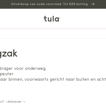
Uitverkoop van oude voorraad. Tot 60% korting.
gzak
n drager voor onderweg.
 peuter
naar binnen, voorwaarts gericht naar buiten en ac
tof
Motieven