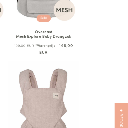
Sale
Overcast
Mesh Explore Baby Draagzak
Normale
Verkoopprijs
149,00
199,00 EUR
*Warenprijs
prijs
EUR