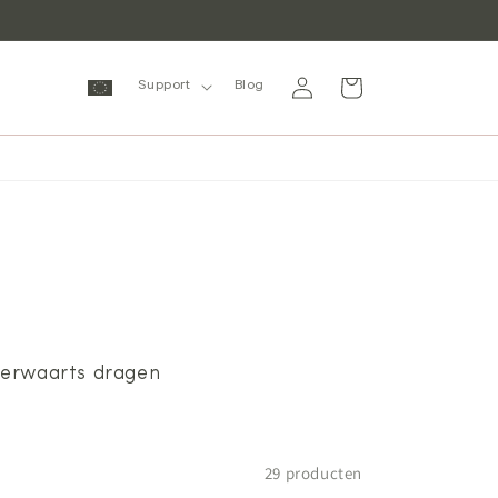
Inloggen
Winkelwagen
Support
Blog
hterwaarts dragen
29 producten