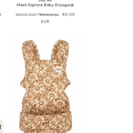
Salt Air
Mesh Explore Baby Draagzak
opprijs
0
Normale
Verkoopprijs
80,00
199,00 EUR
*Warenprijs
prijs
EUR