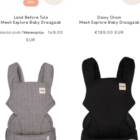
Sale
Land Before Tula
Daisy Chain
Mesh Explore Baby Draagzak
Mesh Explore Baby Draagzak
Normale
Verkoopprijs
149,00
Normale
€199,00 EUR
199,00 EUR
*Warenprijs
prijs
EUR
prijs