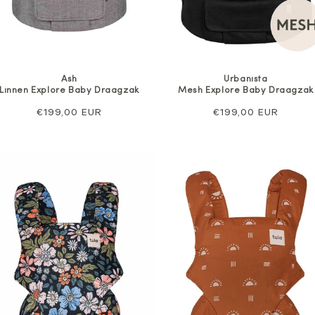
Ash
Urbanista
Linnen Explore Baby Draagzak
Mesh Explore Baby Draagzak
Normale
€199,00 EUR
Normale
€199,00 EUR
prijs
prijs