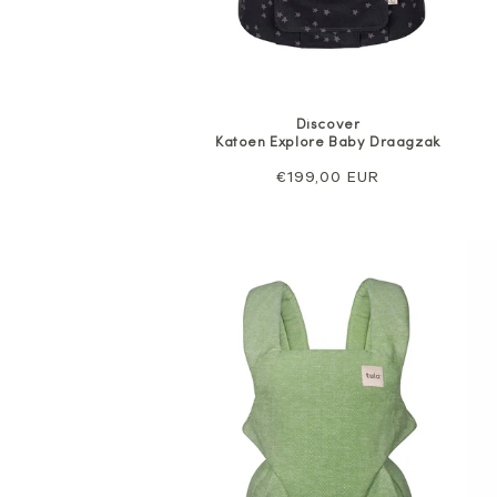
Discover
Katoen Explore Baby Draagzak
Normale
€199,00 EUR
prijs