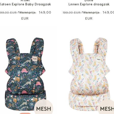
Prowl
Dove
Katoen Explore Baby Draagzak
Linnen Explore draagzak
Normale
Verkoopprijs
149,00
Normale
Verko
149,0
199,00 EUR
*Warenprijs
199,00 EUR
*Warenprijs
prijs
EUR
prijs
EUR