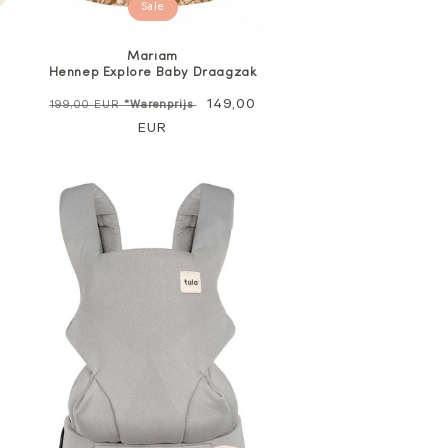
Sale
Mariam
Hennep Explore Baby Draagzak
Normale
Verkoopprijs
149,00
199,00 EUR
*Warenprijs
prijs
EUR