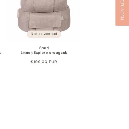
★ BEOORDELINGEN
Niet op voorraad
Sand
k
Linnen Explore draagzak
opprijs
0
Normale
€199,00 EUR
prijs