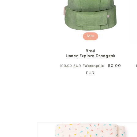
Sale
Basil
Linnen Explore Draagzak
Normale
Verkoopprijs
80,00
199,00 EUR
*Warenprijs
prijs
EUR