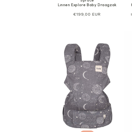
Spruce
Linnen Explore Baby Draagzak
Normale
€199,00 EUR
prijs