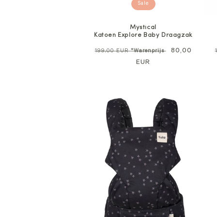
Sale
Mystical
Katoen Explore Baby Draagzak
Normale
Verkoopprijs
80,00
199,00 EUR
*Warenprijs
prijs
EUR