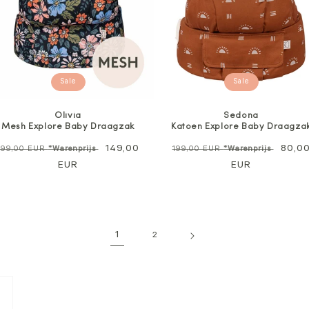
Sale
Sale
Olivia
Sedona
Mesh Explore Baby Draagzak
Katoen Explore Baby Draagza
Normale
Verkoopprijs
149,00
Normale
Verko
80,0
199,00 EUR
*Warenprijs
199,00 EUR
*Warenprijs
prijs
EUR
prijs
EUR
1
2