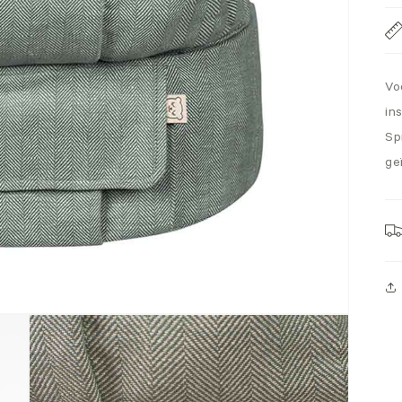
Vo
in
Sp
ge