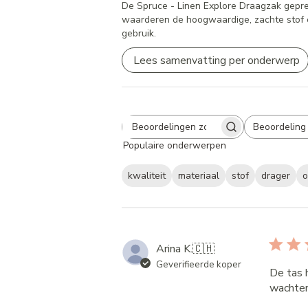
De Spruce - Linen Explore Draagzak geprez
waarderen de hoogwaardige, zachte stof en
gebruik.
Lees samenvatting per onderwerp
Beoordeling
Search
All ratings
Populaire onderwerpen
reviews
kwaliteit
materiaal
stof
drager
o
Arina K.
🇨🇭
Geverifieerde koper
De tas 
wachten