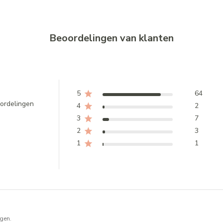
Beoordelingen van klanten
5
64
ordelingen
4
2
3
7
2
3
1
1
gen.