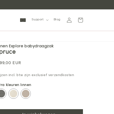
Inloggen
Winkelwagen
Support
Blog
nnen Explore babydraagzak
pruce
ormale
99,00 EUR
ijs
ijzen incl. btw zijn exclusief verzendkosten
tra kleuren linnen