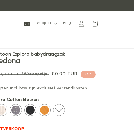
Inloggen
Winkelwagen
Support
Blog
toen Explore babydraagzak
edona
ormale
Verkoopprijs
80,00 EUR
9,00 EUR
*Warenprijs
Sale
ijs
ijzen incl. btw zijn exclusief verzendkosten
tra Cotton kleuren
ITVERKOOP