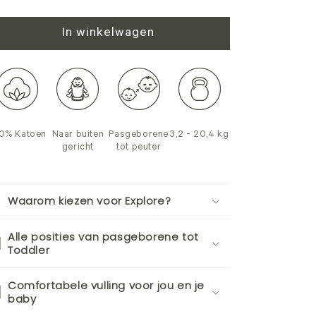
In winkelwagen
0% Katoen
Naar buiten
Pasgeborene
3,2 - 20,4 kg
gericht
tot peuter
Waarom kiezen voor Explore?
Alle posities van pasgeborene tot
Toddler
Comfortabele vulling voor jou en je
baby