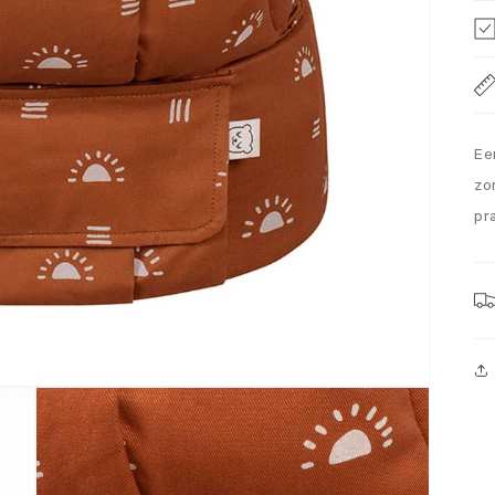
Ee
zo
pr