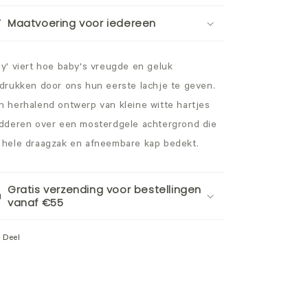
Maatvoering voor iedereen
ay' viert hoe baby's vreugde en geluk
tdrukken door ons hun eerste lachje te geven.
n herhalend ontwerp van kleine witte hartjes
adderen over een mosterdgele achtergrond die
 hele draagzak en afneembare kap bedekt.
Gratis verzending voor bestellingen
vanaf €55
Deel