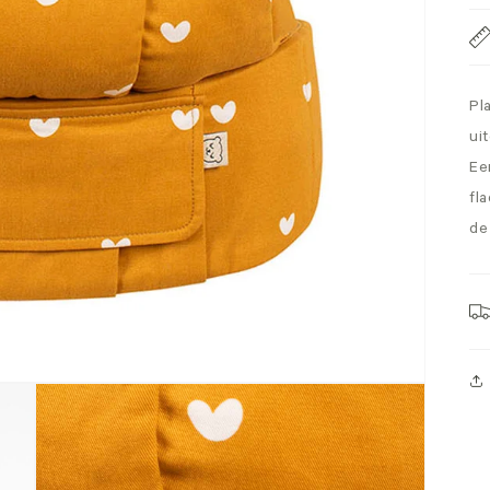
Pl
ui
Ee
fl
de