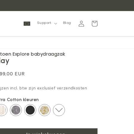
Inloggen
Winkelwagen
Support
Blog
toen Explore babydraagzak
lay
ormale
99,00 EUR
ijs
ijzen incl. btw zijn exclusief verzendkosten
tra Cotton kleuren