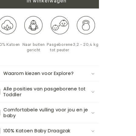
In winkelwagen
0% Katoen
Naar buiten
Pasgeborene
3,2 - 20,4 kg
gericht
tot peuter
Waarom kiezen voor Explore?
Alle posities van pasgeborene tot
Toddler
Comfortabele vulling voor jou en je
baby
100% Katoen Baby Draagzak