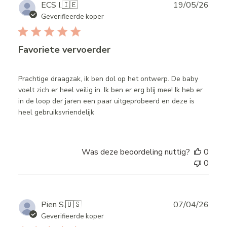
Publ
ECS I.
🇮🇪
19/05/26
date
Geverifieerde koper
Favoriete vervoerder
Prachtige draagzak, ik ben dol op het ontwerp. De baby
voelt zich er heel veilig in. Ik ben er erg blij mee! Ik heb er
in de loop der jaren een paar uitgeprobeerd en deze is
heel gebruiksvriendelijk
Was deze beoordeling nuttig?
0
0
Publ
Pien S.
🇺🇸
07/04/26
date
Geverifieerde koper