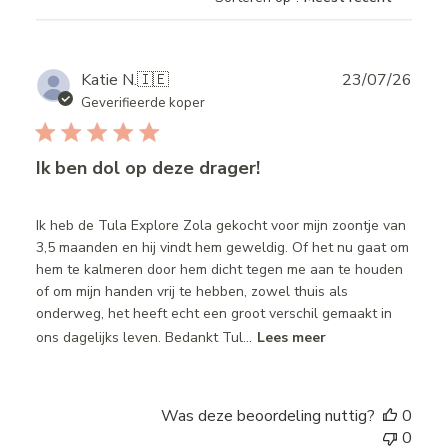
Publ
Katie N.
🇮🇪
23/07/26
date
Geverifieerde koper
Ik ben dol op deze drager!
Ik heb de Tula Explore Zola gekocht voor mijn zoontje van
3,5 maanden en hij vindt hem geweldig. Of het nu gaat om
hem te kalmeren door hem dicht tegen me aan te houden
of om mijn handen vrij te hebben, zowel thuis als
onderweg, het heeft echt een groot verschil gemaakt in
ons dagelijks leven. Bedankt Tul...
Lees meer
Was deze beoordeling nuttig?
0
0