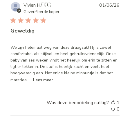
Publ
Vivien H.
🇭🇺
01/06/26
date
Geverifieerde koper
Geweldig
We zijn helemaal weg van deze draagzak! Hij is zowel
comfortabel als stijlvol, en heel gebruiksvriendelijk. Onze
baby van zes weken vindt het heerlijk om erin te zitten en
ligt er lekker in. De stof is heerlijk zacht en voelt heel
hoogwaardig aan. Het enige kleine minpuntje is dat het
materiaal ...
Lees meer
Was deze beoordeling nuttig?
1
0