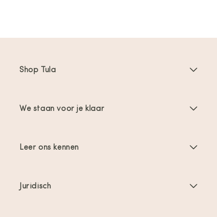
Shop Tula
Draagzakken
We staan voor je klaar
Toddler Draagzakken
Gebruiksaanwijzingen
Draagzak Accessoires
Leer ons kennen
FAQs
Bestsellers
Over ons
Contact opnemen
Aanbiedingen & promoties
Juridisch
Over babydragen
Verzending en retour
Algemene voorwaarden
Beoordelingen