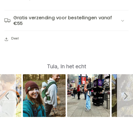
Gratis verzending voor bestellingen vanaf
€55
Deel
S
Slide
Tula, In het echt
controls
l
i
d
e
s
h
o
w