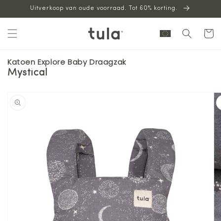
Uitverkoop van oude voorraad. Tot 60% korting.
naar
inhoud
Winkelwag
Katoen Explore Baby Draagzak
Mystical
oorgaan naar
oductinformatie