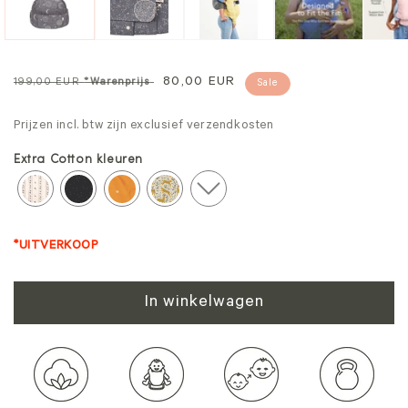
Normale
Verkoopprijs
80,00 EUR
199,00 EUR
*Warenprijs
Sale
prijs
Prijzen incl. btw zijn exclusief verzendkosten
Extra Cotton kleuren
*UITVERKOOP
In winkelwagen