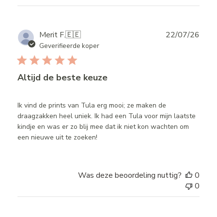
Publ
Merit F.
🇪🇪
22/07/26
date
Geverifieerde koper
Altijd de beste keuze
Ik vind de prints van Tula erg mooi; ze maken de
draagzakken heel uniek. Ik had een Tula voor mijn laatste
kindje en was er zo blij mee dat ik niet kon wachten om
een nieuwe uit te zoeken!
Was deze beoordeling nuttig?
0
0