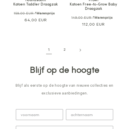
Houndstooth
Prowl
Katoen Toddler Draagzak
Katoen Free-to-Grow Baby
Draagzak
Normale
Verkoopprijs
159,00 EUR
*Warenprijs
Normale
Verkoo
149,00 EUR
*Warenprijs
prijs
64,00 EUR
prijs
112,00 EUR
1
2
Blijf op de hoogte
Blijf als eerste op de hoogte van nieuwe collecties en
exclusieve aanbiedingen.