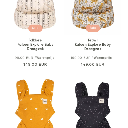
Sale
Sale
Folklore
Prowl
Katoen Explore Baby
Katoen Explore Baby
Draagzak
Draagzak
Normale
Verkoopprijs
Normale
Verkoo
199,00 EUR
*Warenprijs
199,00 EUR
*Warenprijs
prijs
149,00 EUR
prijs
149,00 EUR