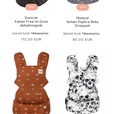
Sale
Sale
Discover
Mystical
Katoen Free-to-Grow
Katoen Explore Baby
babydraagzak
Draagzak
Normale
Verkoopprijs
Normale
Verkoo
149,00 EUR
*Warenprijs
199,00 EUR
*Warenprijs
prijs
112,00 EUR
prijs
80,00 EUR