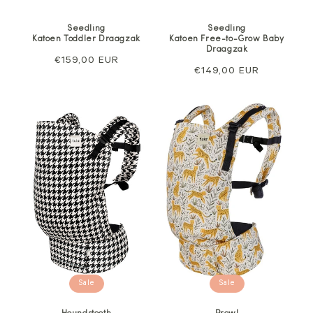
Seedling
Seedling
Katoen Toddler Draagzak
Katoen Free-to-Grow Baby
Draagzak
Normale
€159,00 EUR
Normale
€149,00 EUR
prijs
prijs
Sale
Sale