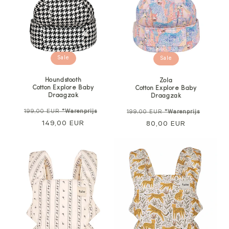
Sale
Sale
Houndstooth
Zola
Cotton Explore Baby
Cotton Explore Baby
Draagzak
Draagzak
Normale
Verkoopprijs
Normale
Verkoo
199,00 EUR
*Warenprijs
199,00 EUR
*Warenprijs
prijs
149,00 EUR
prijs
80,00 EUR