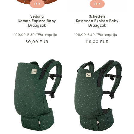
Sale
Sale
Schedels
Sedona
Katoenen Explore Baby
Katoen Explore Baby
Draagzak
Draagzak
Normale
Verkoo
Normale
Verkoopprijs
199,00 EUR
*Warenprijs
199,00 EUR
*Warenprijs
prijs
119,00 EUR
prijs
80,00 EUR