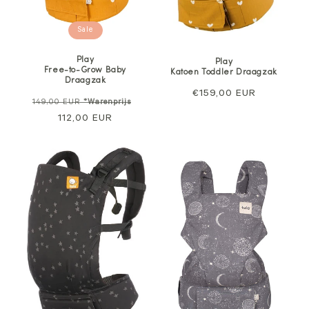
Sale
Play
Play
Free-to-Grow Baby
Katoen Toddler Draagzak
Draagzak
Normale
€159,00 EUR
Normale
Verkoopprijs
149,00 EUR
*Warenprijs
prijs
prijs
112,00 EUR