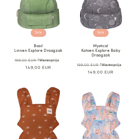
Sale
Sale
Basil
Mystical
Linnen Explore Draagzak
Katoen Explore Baby
Draagzak
Normale
Verkoopprijs
199,00 EUR
*Warenprijs
Normale
Verkoo
199,00 EUR
*Warenprijs
prijs
149,00 EUR
prijs
149,00 EUR