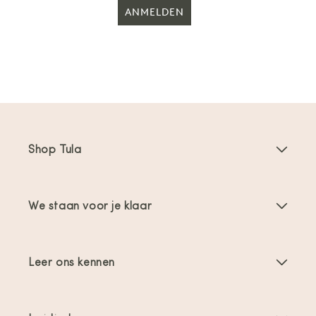
ANMELDEN
Shop Tula
Draagzakken
We staan voor je klaar
Toddler Draagzakken
Gebruiksaanwijzingen
Draagzak Accessoires
Leer ons kennen
FAQs
Bestsellers
Over ons
Contact opnemen
Aanbiedingen & promoties