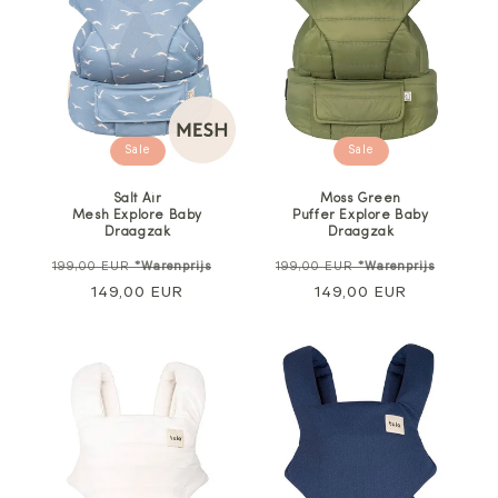
Sale
Sale
Salt Air
Moss Green
Mesh Explore Baby
Puffer Explore Baby
Draagzak
Draagzak
Normale
Verkoopprijs
Normale
Verkoo
199,00 EUR
*Warenprijs
199,00 EUR
*Warenprijs
prijs
149,00 EUR
prijs
149,00 EUR