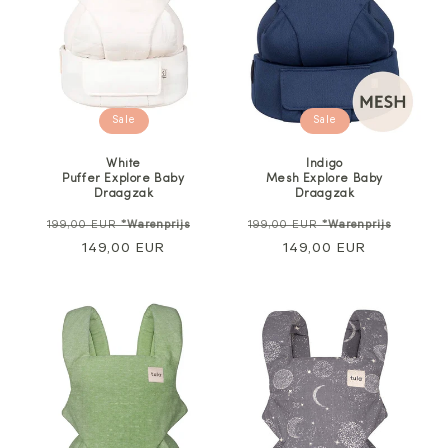
Sale
Sale
Indigo
White
Mesh Explore Baby
Puffer Explore Baby
Draagzak
Draagzak
Normale
Verkoo
Normale
Verkoopprijs
199,00 EUR
*Warenprijs
199,00 EUR
*Warenprijs
prijs
149,00 EUR
prijs
149,00 EUR