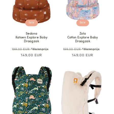
Sale
Sale
Sedona
Zola
Katoen Explore Baby
Cotton Explore Baby
Draagzak
Draagzak
Normale
Verkoopprijs
Normale
Verkoo
199,00 EUR
*Warenprijs
199,00 EUR
*Warenprijs
prijs
149,00 EUR
prijs
149,00 EUR