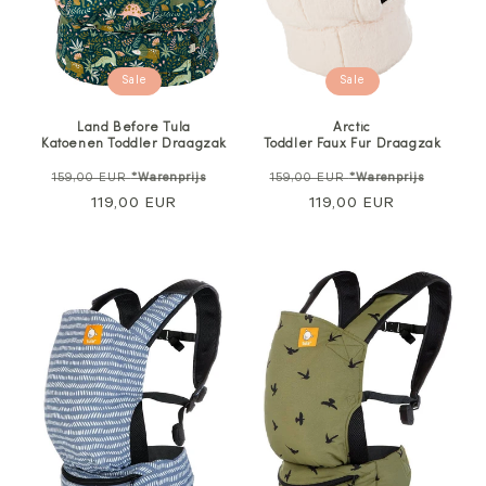
Sale
Sale
Land Before Tula
Arctic
Katoenen Toddler Draagzak
Toddler Faux Fur Draagzak
Normale
Verkoopprijs
Normale
Verkoo
159,00 EUR
*Warenprijs
159,00 EUR
*Warenprijs
prijs
119,00 EUR
prijs
119,00 EUR