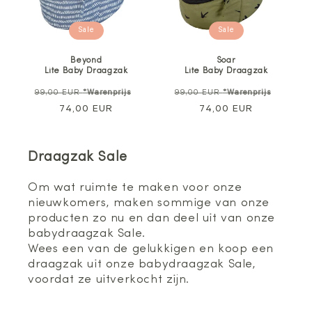
Sale
Sale
Beyond
Soar
Lite Baby Draagzak
Lite Baby Draagzak
Normale
Verkoopprijs
Normale
Verkoo
99,00 EUR
*Warenprijs
99,00 EUR
*Warenprijs
prijs
74,00 EUR
prijs
74,00 EUR
Draagzak Sale
Om wat ruimte te maken voor onze
nieuwkomers, maken sommige van onze
producten zo nu en dan deel uit van onze
babydraagzak Sale.
Wees een van de gelukkigen en koop een
draagzak uit onze babydraagzak Sale,
voordat ze uitverkocht zijn.