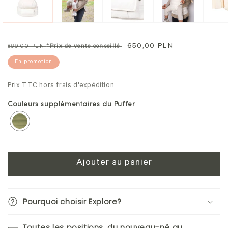
une
un
fenêtre
fe
modale
mo
Prix
Prix
650,00 PLN
869,00 PLN
*Prix de vente conseillé
normal
soldé
En promotion
Prix TTC hors frais d'expédition
Couleurs supplémentaires du Puffer
Ajouter au panier
Pourquoi choisir Explore?
Toutes les positions, du nouveau-né au