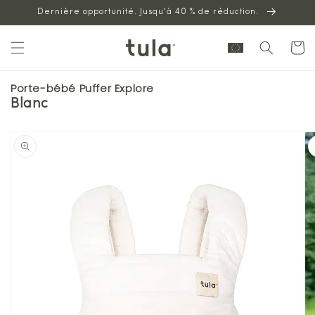
Aller au
Dernière opportunité. Jusqu'à 40 % de réduction.
contenu
Panier
Porte-bébé Puffer Explore
Blanc
Passer à
l'information
sur les
produits