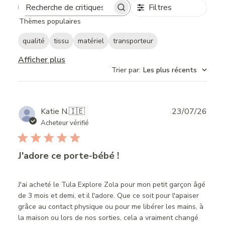
Filtres
Search
Thèmes populaires
reviews
qualité
tissu
matériel
transporteur
Afficher plus
Trier par
:
Les plus récents
Publ
Katie N.
🇮🇪
23/07/26
date
Acheteur vérifié
J'adore ce porte-bébé !
J'ai acheté le Tula Explore Zola pour mon petit garçon âgé
de 3 mois et demi, et il l'adore. Que ce soit pour l'apaiser
grâce au contact physique ou pour me libérer les mains, à
la maison ou lors de nos sorties, cela a vraiment changé