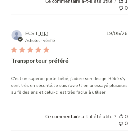
Ce commentaire a-t-il été utile ?
1
0
Publ
ECS I.
🇮🇪
19/05/26
date
Acheteur vérifié
Transporteur préféré
C'est un superbe porte-bébé, j'adore son design. Bébé s'y
sent très en sécurité. Je suis ravie ! J'en ai essayé plusieurs
au fil des ans et celui-ci est très facile à utiliser
Ce commentaire a-t-il été utile ?
0
0