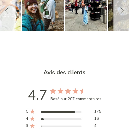
e
s
h
o
w
Avis des clients
4.7
Basé sur 207 commentaires
5
175
4
16
3
4