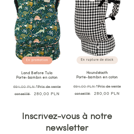
En rupture de stock
En promotion
Houndstooth
Land Before Tula
Porte-bambin en coton
Porte-bambin en coton
Prix
Prix
694,00 PLN
*Prix de vente
694,00 PLN
*Prix de vente
normal
Prix
280,00 PLN
normal
Prix
280,00 PLN
conseillé
conseillé
soldé
soldé
Inscrivez-vous à notre
newsletter