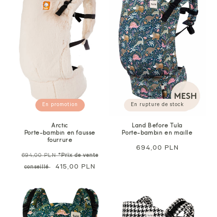
En promotion
En rupture de stock
Arctic
Land Before Tula
Porte-bambin en fausse
Porte-bambin en maille
fourrure
Prix
694,00 PLN
Prix
694,00 PLN
*Prix de vente
normal
normal
Prix
415,00 PLN
conseillé
soldé