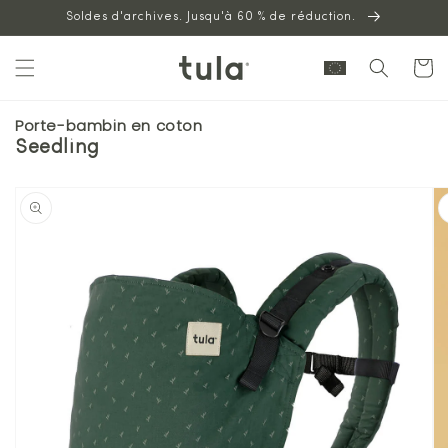
Aller au
Soldes d'archives. Jusqu'à 60 % de réduction.
contenu
Panier
Porte-bambin en coton
Seedling
Passer à
l'information
sur les
produits