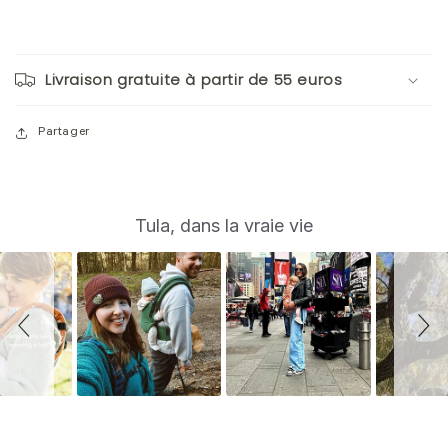
Livraison gratuite à partir de 55 euros
Partager
S
Slide
Tula, dans la vraie vie
controls
l
i
d
e
s
h
o
w