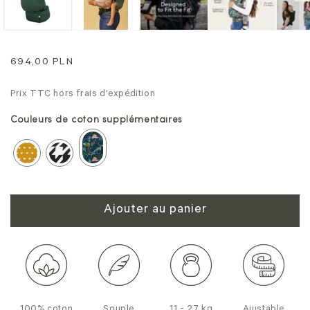
une
un
fenêtre
fe
modale
mo
Prix
694,00 PLN
normal
Prix TTC hors frais d'expédition
Couleurs de coton supplémentaires
Ajouter au panier
100% coton
Souple
11 - 27 kg
Ajustable