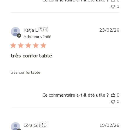
Ce commentaire a-t-il été utile ?
0
1
Publ
Katja L.
🇨🇭
23/02/26
date
Acheteur vérifié
très confortable
très confortable
Ce commentaire a-t-il été utile ?
0
0
Publ
Cora G.
🇩🇪
19/02/26