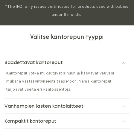
*The IHDI only issues certificates for products used with babies
under 6 months.
Valitse kantorepun tyyppi
Säädettävät kantoreput
Kantoreput, jotka mukautuvat sinuun ja kasvavat vauvasi
mukana vastasyntyneestä taaperoon. Nämä kantoreput
tarjoavat useita eri kantoasentoja.
Vanhempien lasten kantolaitteet
Kompaktit kantoreput