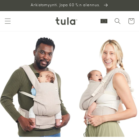
Siirry
Arkistomyynti. Jopa 60 %:n alennus.
sisältöön
Ostoskor