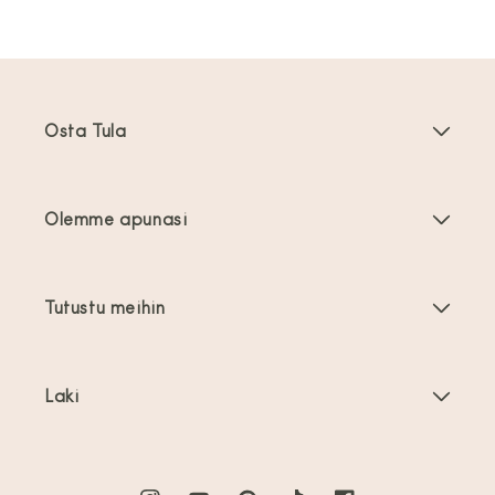
Osta Tula
Kantoreput
Olemme apunasi
Taaperoikäisten kantoreput
Tuoteohjeet
Kantovälineiden tarvikkeet
Tutustu meihin
Usein kysyttyä
Myydyimmät
Tietoa meistä
Ota yhteyttä
Tarjoukset
Laki
Tietoa kantamisesta
Toimitus ja palautukset
Käyttöehdot
Arvostelut
Tuotteen hoito