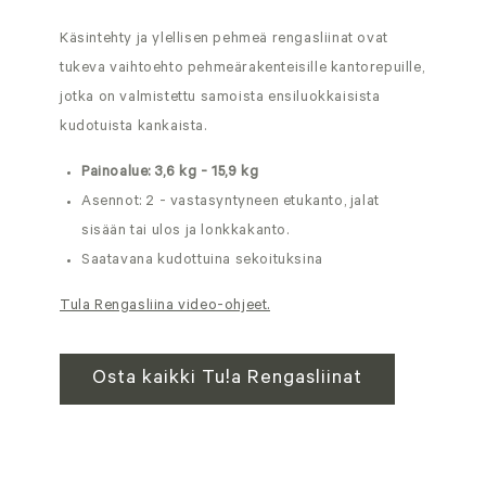
Käsintehty ja ylellisen pehmeä rengasliinat ovat
tukeva vaihtoehto pehmeärakenteisille kantorepuille,
jotka on valmistettu samoista ensiluokkaisista
kudotuista kankaista.
Painoalue: 3,6 kg - 15,9 kg
Asennot: 2 - vastasyntyneen etukanto, jalat
sisään tai ulos ja lonkkakanto.
Saatavana kudottuina sekoituksina
Tula Rengasliina video-ohjeet.
Osta kaikki Tula Rengasliinat