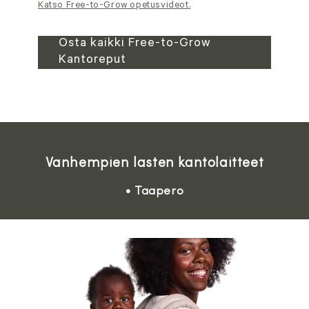
Katso Free-to-Grow opetusvideot.
Osta kaikki Free-to-Grow
Kantoreput
Vanhempien lasten kantolaitteet
• Taapero