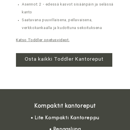
Asennot: 2 - edessä kasvot sisäänpäin ja selässä
kanto
Saatavana puuvillaisena, pellavaisena,
verkkokankaalla ja kudottuna sekoituksena
Katso Toddler opetusvideot.
Osta kaikki Toddler Kantoreput
Kompaktit kantoreput
• Lite Kompakti Kantoreppu
• Rengasliina