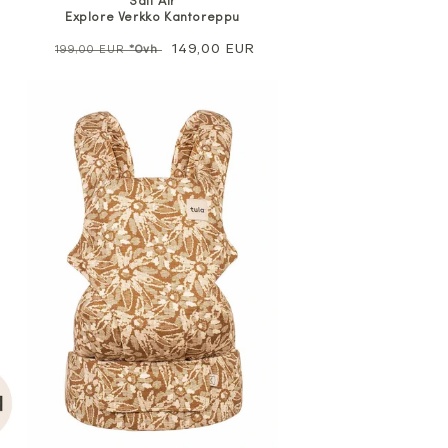
Salt Air
Explore Verkko Kantoreppu
Normaali
Alennushinta
149,00 EUR
199,00 EUR
*Ovh
hinta