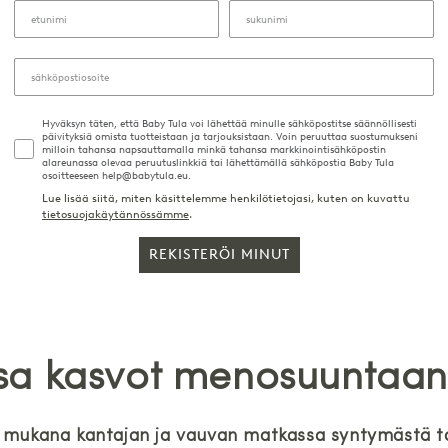
Hyväksyn täten, että Baby Tula voi lähettää minulle sähköpostitse säännöllisesti
päivityksiä omista tuotteistaan ja tarjouksistaan. Voin peruuttaa suostumukseni
milloin tahansa napsauttamalla minkä tahansa markkinointisähköpostin
alareunassa olevaa peruutuslinkkiä tai lähettämällä sähköpostia Baby Tula
osoitteeseen help@babytula.eu.
Lue lisää siitä, miten käsittelemme henkilötietojasi, kuten on kuvattu
tietosuojakäytännössämme
.
REKISTERÖI MINUT
sa kasvot menosuuntaan
e mukana kantajan ja vauvan matkassa syntymästä t