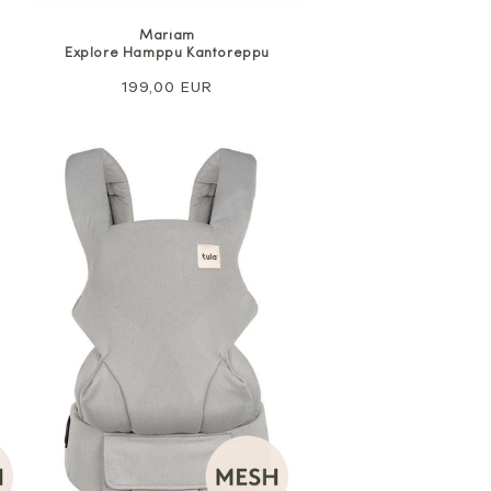
Mariam
Explore Hamppu Kantoreppu
Normaali
199,00 EUR
hinta