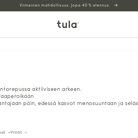
Viimeinen mahdollisuus. Jopa 40 % alennus.
antorepussa aktiiviseen arkeen.
 taaperoikään
antajaan päin, edessä kasvot menosuuntaan ja selä
ali
Printit