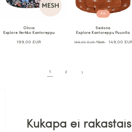
Ale
Olivia
Sedona
Explore Verkko Kantoreppu
Explore Kantoreppu Puuvilla
Normaali
199,00 EUR
Normaali
Alennushi
149,00 EU
199,00 EUR
*Ovh
hinta
hinta
1
2
Kukapa ei rakastais