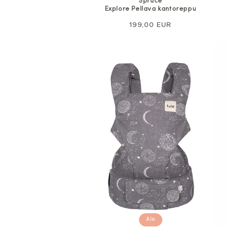
Spruce
Explore Pellava kantoreppu
Normaali
199,00 EUR
hinta
Ale