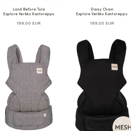
Land Before Tula
Daisy Chain
Explore Verkko Kantoreppu
Explore Verkko Kantoreppu
Normaali
199,00 EUR
Normaali
199,00 EUR
hinta
hinta