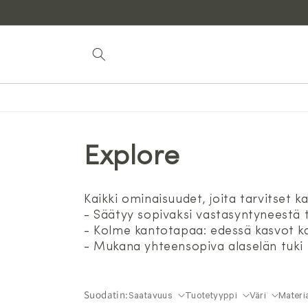
Siirry
sisältöön
Explore
Kaikki ominaisuudet, joita tarvitset k
- Säätyy sopivaksi vastasyntyneestä
- Kolme kantotapaa: edessä kasvot k
- Mukana yhteensopiva alaselän tuki
Suodatin:
Saatavuus
Tuotetyyppi
Väri
Materia