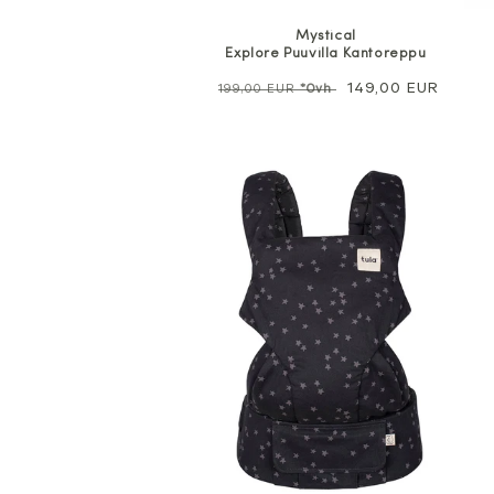
Mystical
Explore Puuvilla Kantoreppu
Normaali
Alennushinta
149,00 EUR
199,00 EUR
*Ovh
hinta