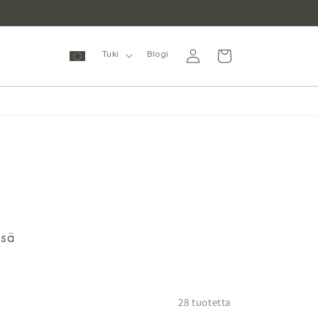
Kirjaudu
Ostoskori
Tuki
Blogi
sisään
ssä
28 tuotetta