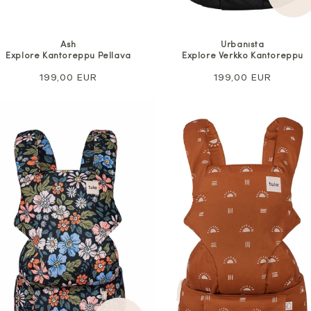
Ash
Urbanista
Explore Kantoreppu Pellava
Explore Verkko Kantoreppu
Normaali
199,00 EUR
Normaali
199,00 EUR
hinta
hinta