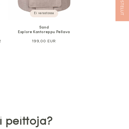
★ ARVOSTELUT
Ei varastossa
Sand
Explore Kantoreppu Pellava
nta
R
Normaali
199,00 EUR
hinta
i peittoja?