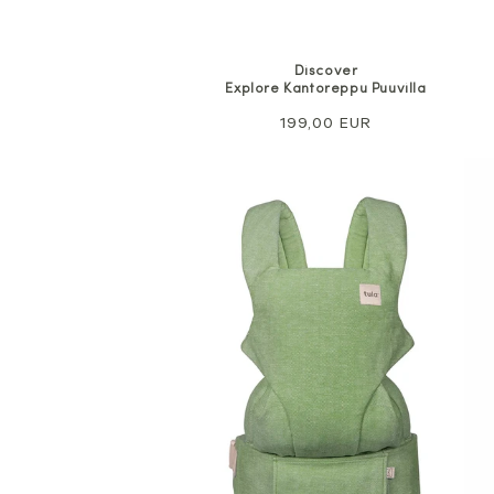
Discover
Explore Kantoreppu Puuvilla
Normaali
199,00 EUR
hinta