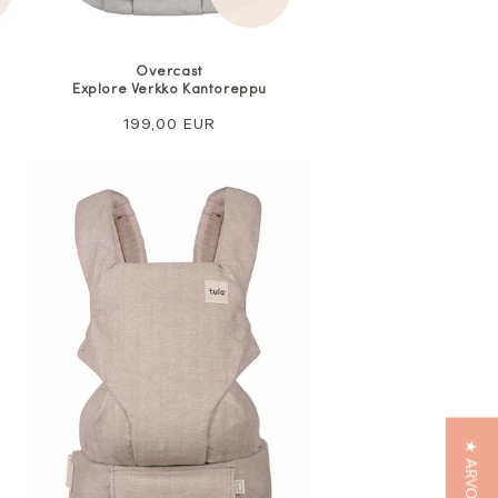
Overcast
Explore Verkko Kantoreppu
Normaali
199,00 EUR
hinta