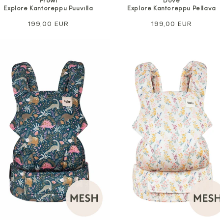
Prowl
Dove
Explore Kantoreppu Puuvilla
Explore Kantoreppu Pellava
Normaali
199,00 EUR
Normaali
199,00 EUR
hinta
hinta