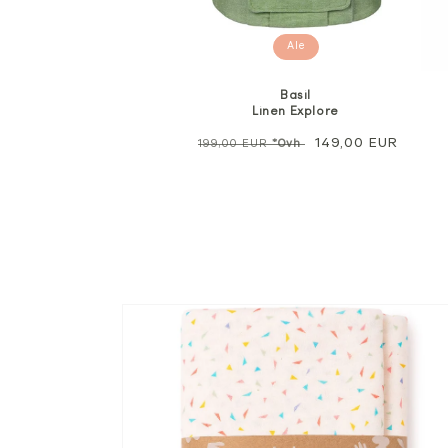
Ale
Basil
Linen Explore
Normaali
Alennushinta
149,00 EUR
199,00 EUR
*Ovh
hinta