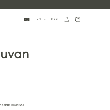
Kirjaudu
Ostoskori
Tuki
Blogi
sisään
auvan
jossakin monista