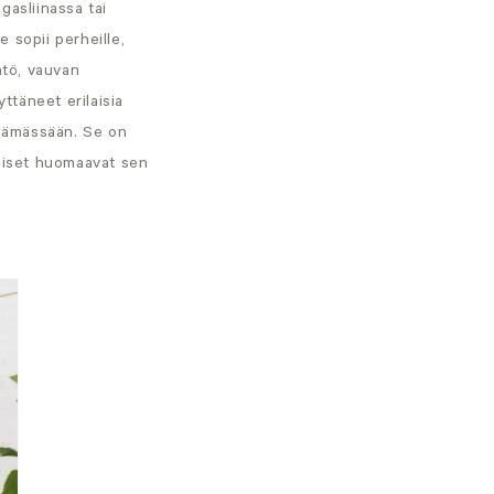
gasliinassa tai
 sopii perheille,
ntö, vauvan
ttäneet erilaisia
elämässään. Se on
hmiset huomaavat sen