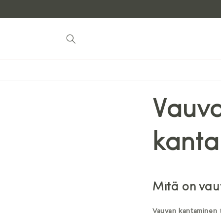
Siirry
sisältöön
Vauva
kant
Mitä on va
Vauvan kantaminen