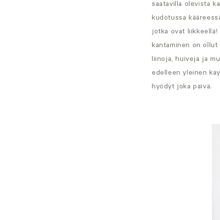
saatavilla olevista 
kudotussa kääreessä.
jotka ovat liikkeell
kantaminen on ollut
liinoja, huiveja ja 
edelleen yleinen käy
hyödyt joka päivä.