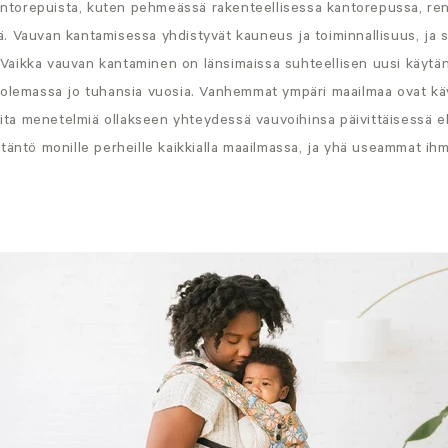
kantorepuista, kuten pehmeässä rakenteellisessa kantorepussa, ren
 Vauvan kantamisessa yhdistyvät kauneus ja toiminnallisuus, ja se
ä! Vaikka vauvan kantaminen on länsimaissa suhteellisen uusi käytä
 olemassa jo tuhansia vuosia. Vanhemmat ympäri maailmaa ovat käy
muita menetelmiä ollakseen yhteydessä vauvoihinsa päivittäisessä 
täntö monille perheille kaikkialla maailmassa, ja yhä useammat i