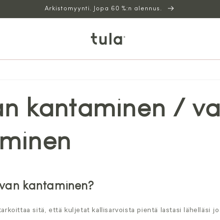
Arkistomyynti. Jopa 60 %:n alennus.
n kantaminen / v
aminen
uvan kantaminen?
tarkoittaa sitä, että kuljetat kallisarvoista pientä lastasi lähelläsi 