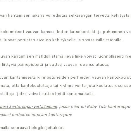
an kantamisen aikana voi edistää selkärangan tervettä kehitystä.
kokemukset vauvan kanssa, kuten katsekontakti ja puhuminen v
 luovat perustan aivojen kehitykselle ja sosiaalisille taidoille.
uvan kantamisen mahdollistama lievä liike voivat luonnollisesti hi
liittyviä painepisteitä ja auttaa vauvan ruoansulatusta.
uvan kantamisesta kiinnostuneiden perheiden vauvan kantokoulut
mata, että kantokouluttaja tai -ryhmä voi tarjota koulutusresurssej
taitoja, jotka voivat auttaa heitä kantomatkalla.
ksesi kantoreppu-vertailumme
, jossa näet eri Baby Tula kantoreppu
uvallesi parhaiten sopivan kantorepun!
malla seuraavat blogikirjoitukset: