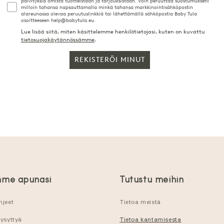
päivityksiä omista tuotteistaan ja tarjouksistaan. Voin peruuttaa suostumukseni
milloin tahansa napsauttamalla minkä tahansa markkinointisähköpostin
alareunassa olevaa peruutuslinkkiä tai lähettämällä sähköpostia Baby Tula
osoitteeseen help@babytula.eu.
Lue lisää siitä, miten käsittelemme henkilötietojasi, kuten on kuvattu
tietosuojakäytännössämme
.
REKISTERÖI MINUT
me apunasi
Tutustu meihin
hjeet
Tietoa meistä
kysyttyä
Tietoa kantamisesta