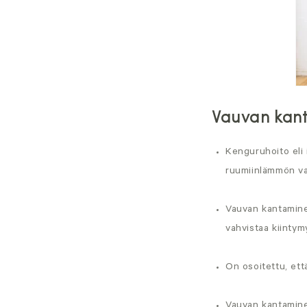
Vauvan kan
Kenguruhoito eli 
ruumiinlämmön va
Vauvan kantaminen
vahvistaa kiintym
On osoitettu, ett
Vauvan kantamine