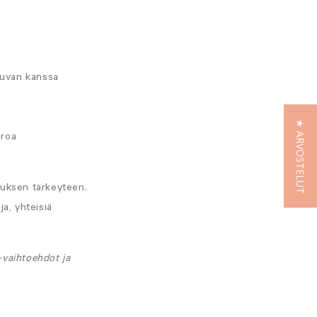
auvan kanssa
★ ARVOSTELUT
eroa
uksen tärkeyteen.
a, yhteisiä
-vaihtoehdot ja