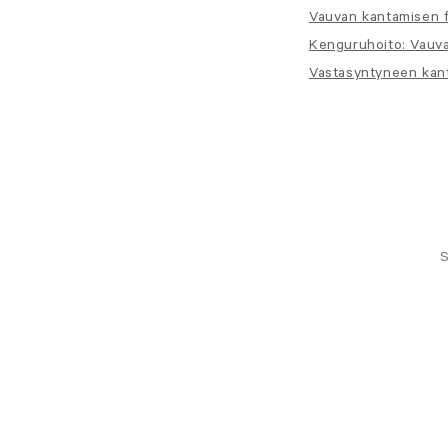
Vauvan kantamisen f
Kenguruhoito: Vauva
Vastasyntyneen kant
S