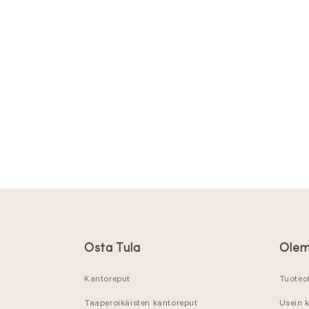
Osta Tula
Olem
Kantoreput
Tuoteo
Taaperoikäisten kantoreput
Usein 