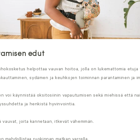
tamisen edut
ihokosketus helpottaa vauvan hoitoa, jolla on lukemattomia etuja 
kauttaminen, sydämen ja keuhkojen toiminnan parantaminen ja i
 voi käynnistää oksitosiinin vapautumisen sekä miehissä että nai
yssuhdetta ja henkistä hyvinvointia.
ä vauvat, joita kannetaan, itkevät vähemmän.
n mahdollistaa ruokinnan matkan varrella.