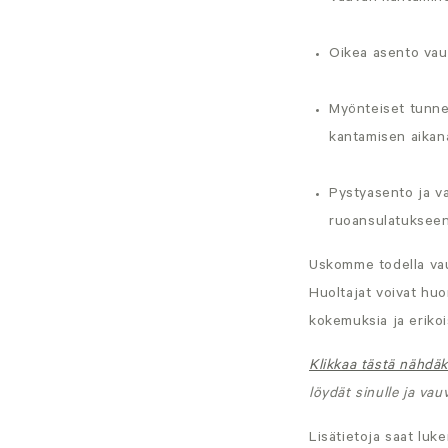
Oikea asento vauv
Myönteiset tunne
kantamisen aikana,
Pystyasento ja va
ruoansulatukseen 
Uskomme todella va
Huoltajat voivat huo
kokemuksia ja erikois
Klikkaa tästä nähdä
löydät sinulle ja va
Lisätietoja saat luke