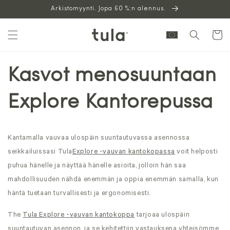
Siirry
Arkistomyynti. Jopa 60 %:n alennus.
sisältöön
Ostoskor
Kasvot menosuuntaan
Explore Kantorepussa
Kantamalla vauvaa ulospäin suuntautuvassa asennossa
seikkailuissasi
Tula
Explore -vauvan kantokopassa
voit helposti
puhua hänelle ja näyttää hänelle asioita, jolloin hän saa
mahdollisuuden nähdä enemmän ja oppia enemmän samalla, kun
häntä tuetaan turvallisesti ja ergonomisesti.
The
Tula Explore -vauvan kantokoppa
tarjoaa
ulospäin
suuntautuvan asennon, ja se kehitettiin vastauksena yhteisömme