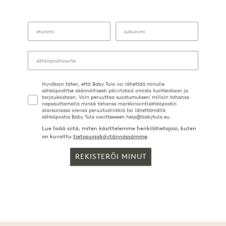
Hyväksyn täten, että Baby Tula voi lähettää minulle
sähköpostitse säännöllisesti päivityksiä omista tuotteistaan ja
tarjouksistaan. Voin peruuttaa suostumukseni milloin tahansa
napsauttamalla minkä tahansa markkinointisähköpostin
alareunassa olevaa peruutuslinkkiä tai lähettämällä
sähköpostia Baby Tula osoitteeseen help@babytula.eu.
Lue lisää siitä, miten käsittelemme henkilötietojasi, kuten
on kuvattu
tietosuojakäytännössämme
.
REKISTERÖI MINUT