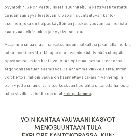
pyyntöihin. Se on vastuullisesti suunniteltu ja kattavasti testattu
tarjoamaan syvälle istuvan, ulospäin suuntautuvan kanto-
asennon, joka on helppokäyttöinen ja tukee vauvan luonnollista
kaarevaa selkärankaa ja kyykkyasentoa.
Autamme sinua maailmankatsomisen matkallasi jakamalla merkit,
jotka merkitsevät, että lapsesi on valmis kääntymään ulospäin,
opastamme, miten häntä voi pitää optimaalisessa asennossa
ergonomisen tuen saamiseksi, ja annamme vinkkejä siitä, miten
voit kertoa, milloin vauva on käännettävä takaisin vanhempiin
päin - jotta sinun ei tarvitse koskaan huolehtia siitä, että hänestä
tulee ylivilkas. Lisätietoja saat
-blogistamme
.
VOIN KANTAA VAUVAANI KASVOT
MENOSUUNTAAN TULA
EXPLORE KANTOKOPASSA, KUN: